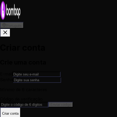
Português
Criar conta
Crie uma conta
E-mail
Senha
Mínimo de 6 caracteres
Código de verificação
Enviar código
Criar conta