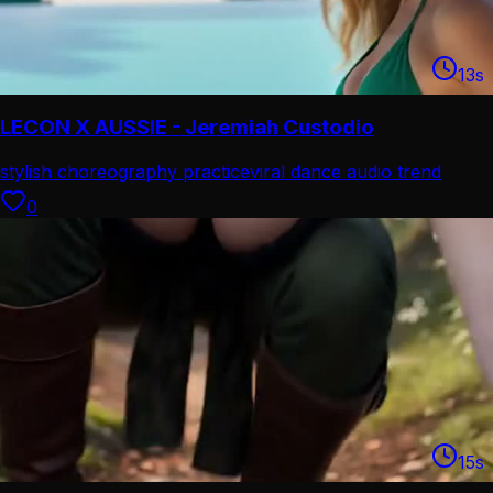
13
s
LECON X AUSSIE - Jeremiah Custodio
stylish choreography practice
viral dance audio trend
0
15
s