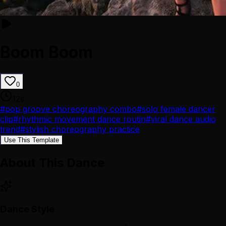
Boom Boom
0
12
s
#
pop groove choreography combo
#
solo female dancer
clip
#
rhythmic movement dance routin
#
viral dance audio
trend
#
stylish choreography practice
Use This Template
About This Dance
Dance Style