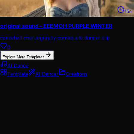
15
s
original sound - EEEMOH PURPLE WINTER
dancehall choreography combo
solo dancer clip
0
Explore More Templates
AI Dance
Template
AI Dancer
Creations