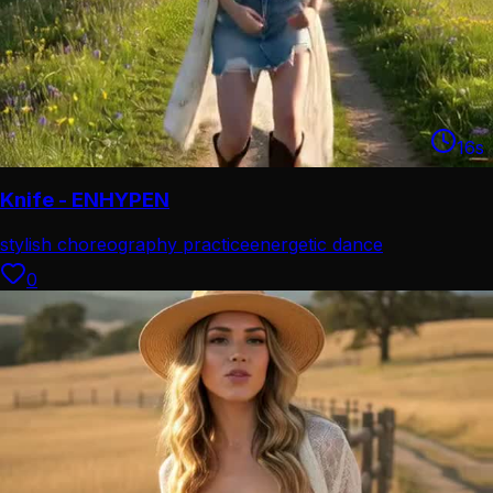
16
s
Knife - ENHYPEN
stylish choreography practice
energetic dance
performance
0