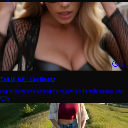
15
s
Tell Ur GF - Lay Bankz
pop groove choreography routin
solo female dancer clip
0