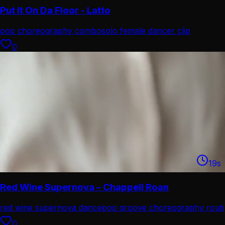
Put It On Da Floor - Latto
pop choreography combo
solo female dancer clip
0
19
s
Red Wine Supernova – Chappell Roan
red wine supernova dance
pop groove choreography routi
0