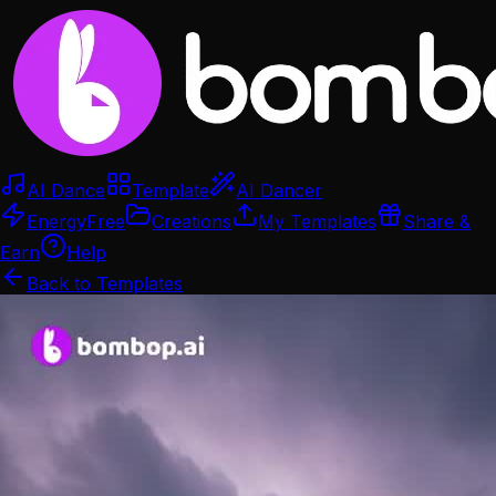
AI Dance
Template
AI Dancer
Energy
Free
Creations
My Templates
Share &
Earn
Help
Back to Templates