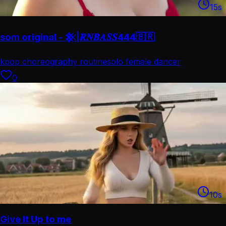
15
s
som original - 𒆜|𝑹𝑵𝑩𝑨𝑺𝑺444🇧🇷
kpop choreography routine
solo female dancer
performance
0
10
s
Give It Up to me