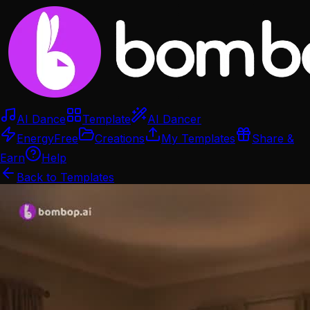
AI Dance
Template
AI Dancer
Energy
Free
Creations
My Templates
Share &
Earn
Help
Back to Templates