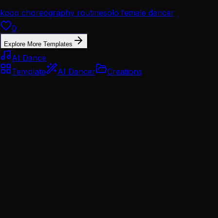
kpop choreography routine
solo female dancer
performance
0
Explore More Templates
AI Dance
Template
AI Dancer
Creations