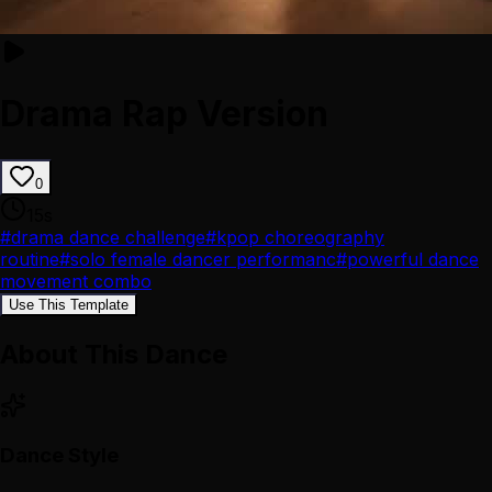
Drama Rap Version
0
15
s
#
drama dance challenge
#
kpop choreography
routine
#
solo female dancer performanc
#
powerful dance
movement combo
Use This Template
About This Dance
Dance Style