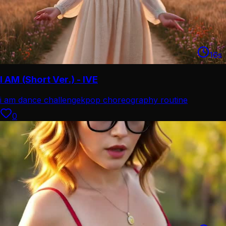
16
s
I AM (Short Ver.) - IVE
i am dance challenge
kpop choreography routine
0