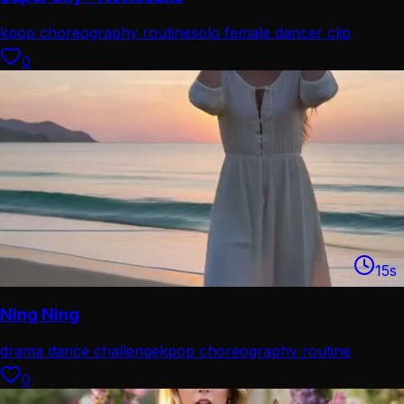
kpop choreography routine
solo female dancer clip
0
15
s
Ning Ning
drama dance challenge
kpop choreography routine
0