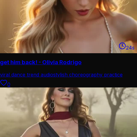
24
s
get him back! - Olivia Rodrigo
viral dance trend audio
stylish choreography practice
0