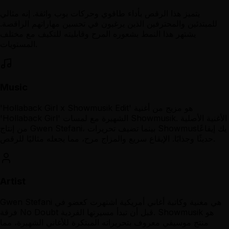
يتميز هذا الرقص بأداء طاقوي وحركات بوب واثقة. إنه مثالي
للمبتدئين والمحترفين الذين يرغبون في تحسين مهاراتهم الراقصة.
يشتهر هذا النمط بشعوره المرح وقابليته للتكيف مع مختلف
المستويات.
Music
'Hollaback Girl x Showmusik Edit' هو مزيج من أغنية
'Hollaback Girl' الشهيرة مع لمسات Showmusik. الأغنية الأصلية
من إنتاج Gwen Stefani، بينما تضيف تحريرات Showmusيك إيقاعًا
حديثًا وجذابًا. الإيقاع سريع والمزاج مرح، مما يجعله مثاليًا للرقص.
Artist
Gwen Stefani هي مغنية وكاتبة أغاني أمريكية اشتهرت كعضو في
فرقة No Doubt قبل أن تبدأ مسيرتها الفردية. Showmusik هو
منتج موسيقي معروف بتحريراته المبتكرة للأغاني الشهيرة، مما