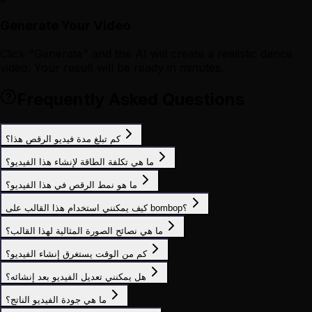
Generate Your Video
Click "Generate" and the AI will create a realistic dance
video. Your result will be ready in minutes.
Frequently Asked Questions
كم تبلغ مدة فيديو الرقص هذا؟
ما هي تكلفة الطاقة لإنشاء هذا الفيديو؟
ما هو نمط الرقص في هذا الفيديو؟
كيف يمكنني استخدام هذا القالب على bombop؟
ما هي نصائح الصورة المثالية لهذا القالب؟
كم من الوقت يستغرق إنشاء الفيديو؟
هل يمكنني تعديل الفيديو بعد إنشائه؟
ما هي جودة الفيديو الناتج؟