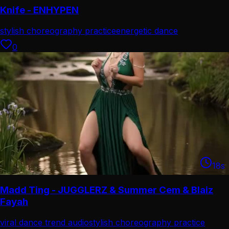
Knife - ENHYPEN
stylish choreography practice
energetic dance
performance
0
18
s
Madd Ting - JUGGLERZ & Summer Cem & Blaiz
Fayah
viral dance trend audio
stylish choreography practice