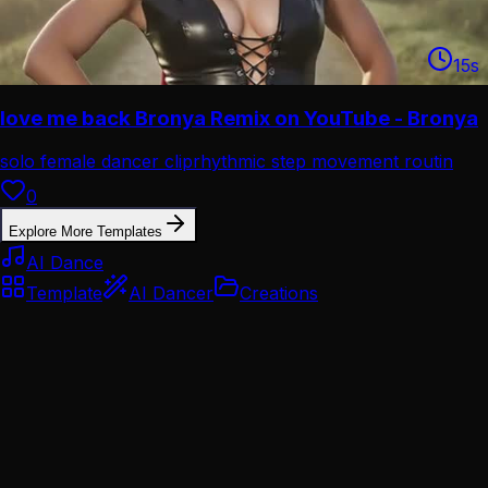
15
s
love me back Bronya Remix on YouTube - Bronya
solo female dancer clip
rhythmic step movement routin
0
Explore More Templates
AI Dance
Template
AI Dancer
Creations