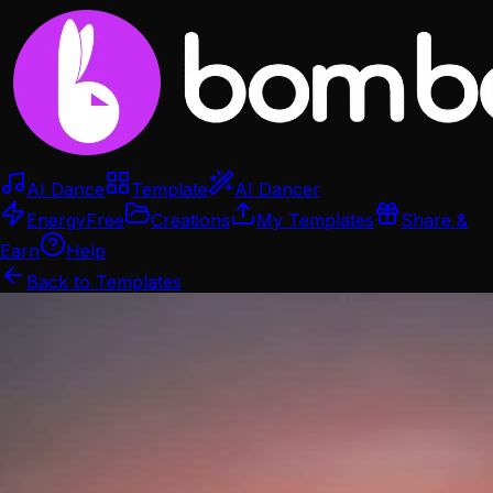
AI Dance
Template
AI Dancer
Energy
Free
Creations
My Templates
Share &
Earn
Help
Back to Templates