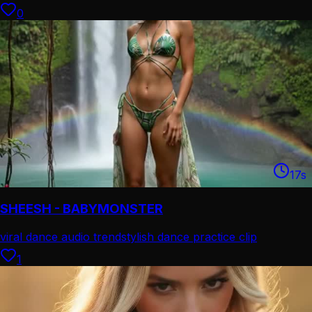
0
17
s
SHEESH - BABYMONSTER
viral dance audio trend
stylish dance practice clip
1