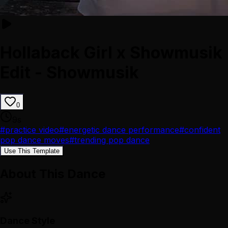
Hollaback Girl x Showmusik
Edit - Showmusik
0
9
s
#
practice video
#
energetic dance performance
#
confident
pop dance moves
#
trending pop dance
Use This Template
About This Dance
Dance Style