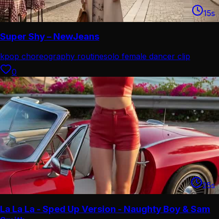
15
s
Super Shy – NewJeans
kpop choreography routine
solo female dancer clip
0
25
s
La La La - Sped Up Version - Naughty Boy & Sam