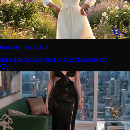
15
s
Houdini – Dua Lipa
houdini dance routine
pop groove choreography
0