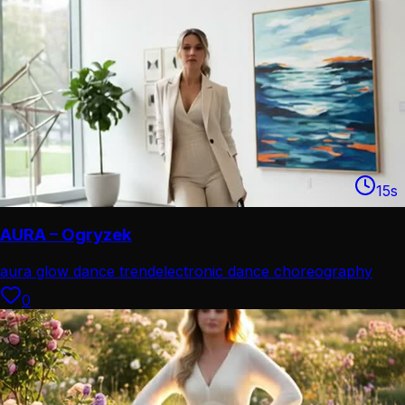
15
s
AURA – Ogryzek
aura glow dance trend
electronic dance choreography
0