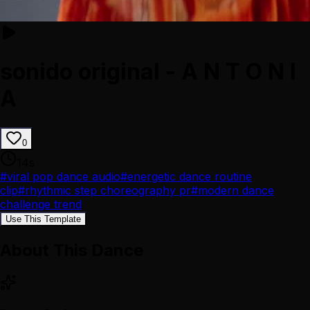
sonido original - A N T O N I
A
0
14
s
#
viral pop dance audio
#
energetic dance routine
clip
#
rhythmic step choreography pr
#
modern dance
challenge trend
Use This Template
About This Dance