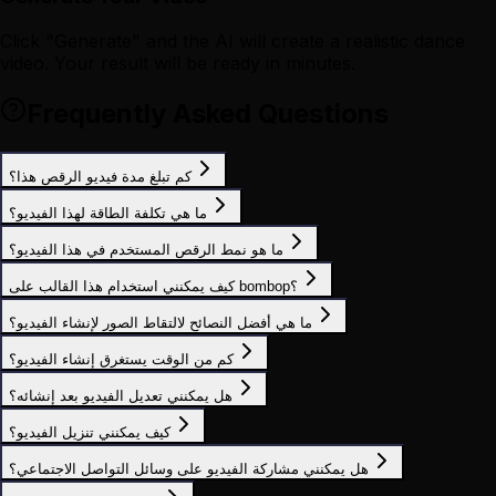
Click "Generate" and the AI will create a realistic dance
video. Your result will be ready in minutes.
Frequently Asked Questions
كم تبلغ مدة فيديو الرقص هذا؟
ما هي تكلفة الطاقة لهذا الفيديو؟
ما هو نمط الرقص المستخدم في هذا الفيديو؟
كيف يمكنني استخدام هذا القالب على bombop؟
ما هي أفضل النصائح لالتقاط الصور لإنشاء الفيديو؟
كم من الوقت يستغرق إنشاء الفيديو؟
هل يمكنني تعديل الفيديو بعد إنشائه؟
كيف يمكنني تنزيل الفيديو؟
هل يمكنني مشاركة الفيديو على وسائل التواصل الاجتماعي؟