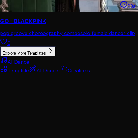
23
s
GO - BLACKPINK
pop groove choreography combo
solo female dancer clip
0
Explore More Templates
AI Dance
Template
AI Dancer
Creations