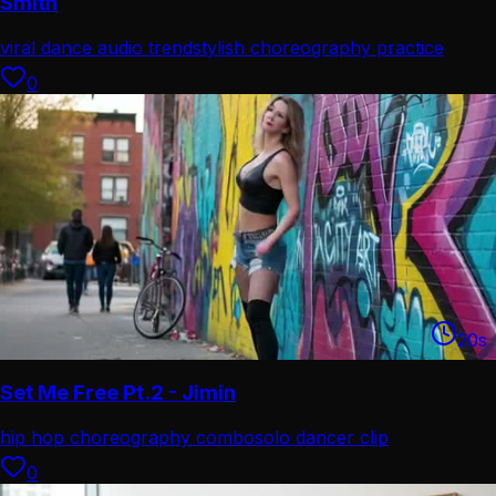
Smith
viral dance audio trend
stylish choreography practice
0
20
s
Set Me Free Pt.2 - Jimin
hip hop choreography combo
solo dancer clip
0