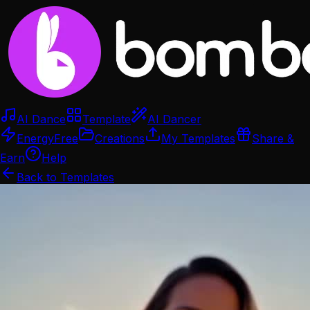
AI Dance
Template
AI Dancer
Energy
Free
Creations
My Templates
Share &
Earn
Help
Back to Templates