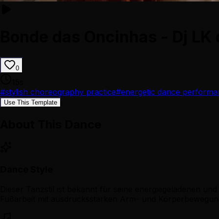
Bonde das Oncinhas - Dj LK 
0
15
s
#
stylish choreography practice
#
energetic dance performa
Use This Template
About This Dance
Dance Style
Dieser Tanzstil ist bekannt für seine energiegeladenen un
Fußarbeit mit ausdrucksstarken Arm- und Körperbewegunge