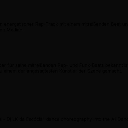
in energetischer Rap-Track mit einem mitreißenden Beat u
len Medien.
der für seine mitreißenden Rap- und Funk-Beats bekannt ist.
u einem der angesagtesten Künstler der Szene gemacht.
s - Dj LK da Escócia" dance choreography into the AI Dan