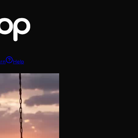
arn
Help