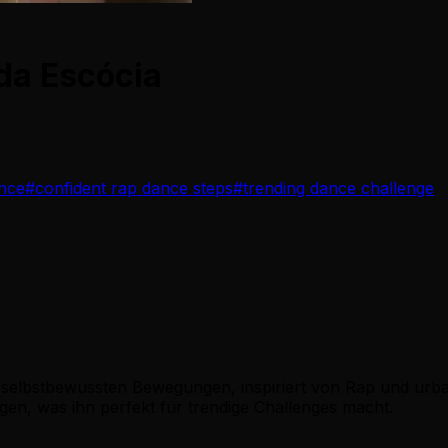
da Escócia
nce
#
confident rap dance steps
#
trending dance challenge
d selbstbewussten Bewegungen, inspiriert von Rap und urba
n, was ihn perfekt für trendige Challenges macht.