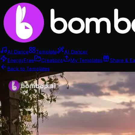
AI Dance
Template
AI Dancer
Energy
Free
Creations
My Templates
Share & E
Back to Templates