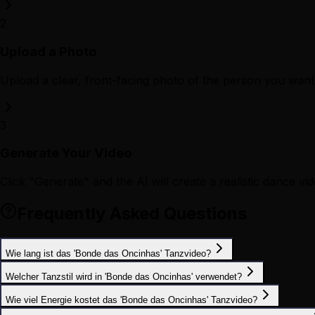
2
Upload a Photo
Upload a clear, front-facing photo of the person you want 
3
Generate Your Video
Click "Generate" and the AI will create a realistic dance vid
Frequently Asked Questions
Wie lang ist das 'Bonde das Oncinhas' Tanzvideo?
Welcher Tanzstil wird in 'Bonde das Oncinhas' verwendet?
Wie viel Energie kostet das 'Bonde das Oncinhas' Tanzvideo?