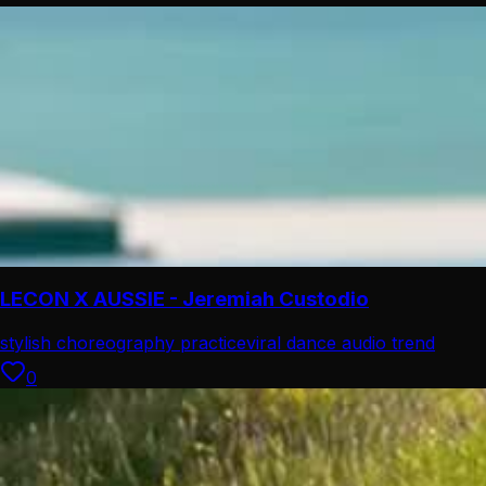
LECON X AUSSIE - Jeremiah Custodio
stylish choreography practice
viral dance audio trend
0