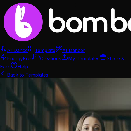
AI Dance
Template
AI Dancer
Energy
Free
Creations
My Templates
Share &
Earn
Help
Back to Templates