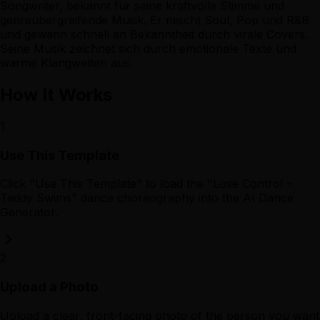
Songwriter, bekannt für seine kraftvolle Stimme und
genreübergreifende Musik. Er mischt Soul, Pop und R&B
und gewann schnell an Bekanntheit durch virale Covers.
Seine Musik zeichnet sich durch emotionale Texte und
warme Klangwelten aus.
How It Works
1
Use This Template
Click "Use This Template" to load the "Lose Control –
Teddy Swims" dance choreography into the AI Dance
Generator.
2
Upload a Photo
Upload a clear, front-facing photo of the person you want