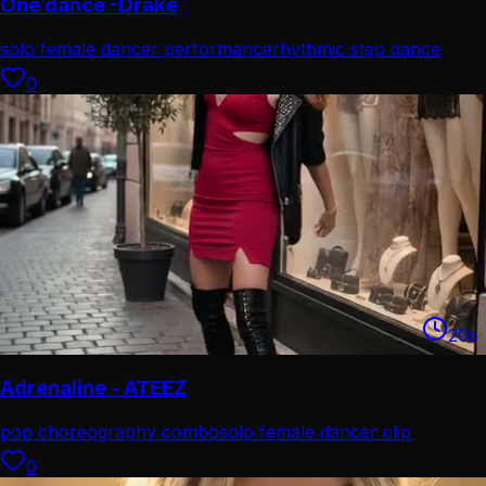
One dance -Drake
solo female dancer performance
rhythmic step dance
routine
0
20
s
Adrenaline - ATEEZ
pop choreography combo
solo female dancer clip
0