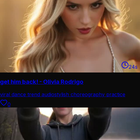
24
s
get him back! - Olivia Rodrigo
viral dance trend audio
stylish choreography practice
0