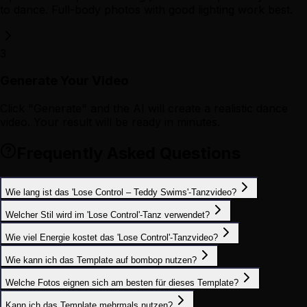
to dance. Full-body photos with good lighting work best.
3
Generate Your Video
Click "Generate" and the AI will create a realistic dance
video. Your result will be ready in minutes.
Frequently Asked Questions
Wie lang ist das 'Lose Control – Teddy Swims'-Tanzvideo?
Welcher Stil wird im 'Lose Control'-Tanz verwendet?
Wie viel Energie kostet das 'Lose Control'-Tanzvideo?
Wie kann ich das Template auf bombop nutzen?
Welche Fotos eignen sich am besten für dieses Template?
Kann ich das Template mehrmals nutzen?