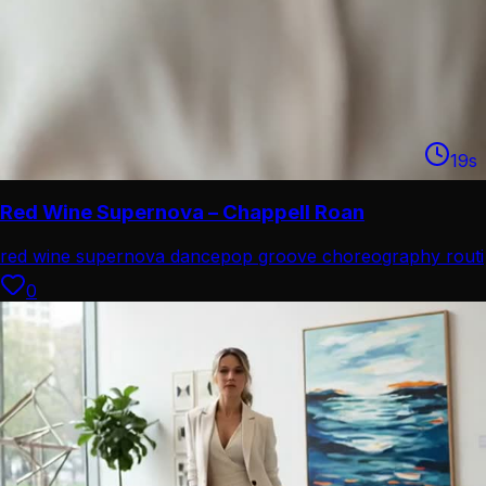
19
s
Red Wine Supernova – Chappell Roan
red wine supernova dance
pop groove choreography routi
0