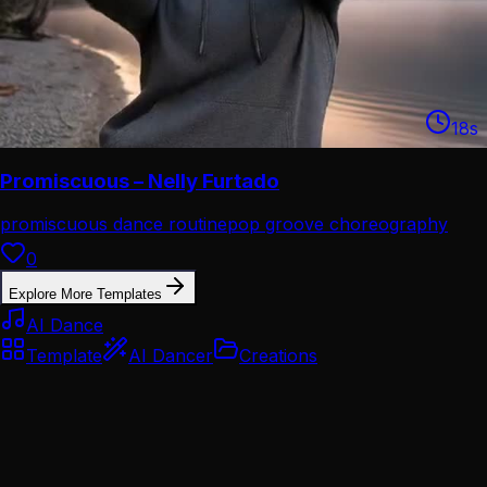
18
s
Promiscuous – Nelly Furtado
promiscuous dance routine
pop groove choreography
combo
0
Explore More Templates
AI Dance
Template
AI Dancer
Creations