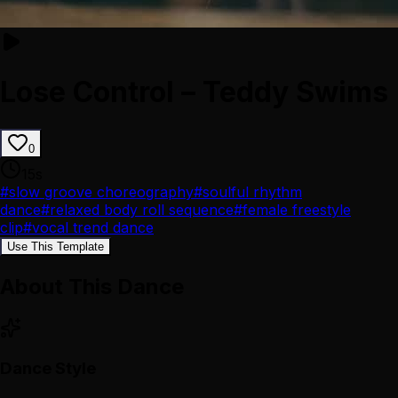
Lose Control – Teddy Swims
0
15
s
#
slow groove choreography
#
soulful rhythm
dance
#
relaxed body roll sequence
#
female freestyle
clip
#
vocal trend dance
Use This Template
About This Dance
Dance Style