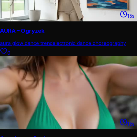
15
s
AURA – Ogryzek
aura glow dance trend
electronic dance choreography
0
15
s