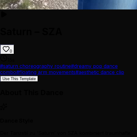
Saturn – SZA
0
15
s
#
saturn choreography routine
#
dreamy pop dance
combo
#
floating arm movements
#
aesthetic dance clip
Use This Template
About This Dance
Dance Style
Der Tanzstil zu 'Saturn' von SZA kombiniert traumhafte