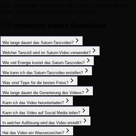
Click "Generate" and the AI will create a realistic dance
video. Your result will be ready in minutes.
Frequently Asked Questions
Wie lange dauert das Saturn-Tanzvideo?
Welcher Tanzstil wird im Saturn-Video verwendet?
Wie viel Energie kostet das Saturn-Tanzvideo?
Wie kann ich das Saturn-Tanzvideo erstellen?
Was sind Tipps für die besten Fotos?
Wie lange dauert die Generierung des Videos?
Kann ich das Video herunterladen?
Kann ich das Video auf Social Media teilen?
In welcher Auflösung wird das Video erstellt?
Hat das Video ein Wasserzeichen?