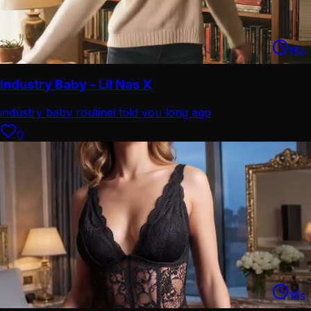
15
s
Industry Baby – Lil Nas X
industry baby routine
i told you long ago
0
15
s