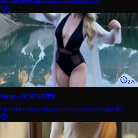
latin choreography combo
solo dancer clip
0
27
s
Super - SEVENTEEN
viral dance trend audio
stylish choreography practice
0