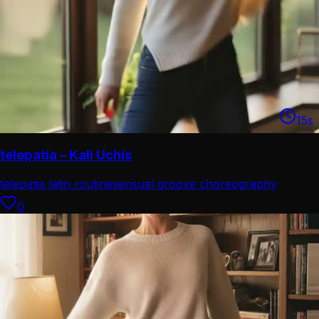
15
s
telepatía – Kali Uchis
telepatia latin routine
sensual groove choreography
0