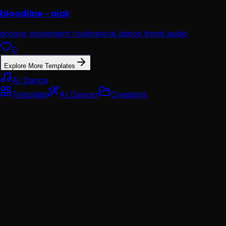
bloodline - nick
groove movement routine
viral dance trend audio
0
Explore More Templates
AI Dance
Template
AI Dancer
Creations