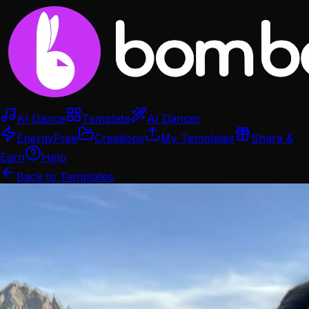
AI Dance
Template
AI Dancer
Energy
Free
Creations
My Templates
Share &
Earn
Help
Back to Templates