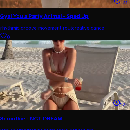
17
s
Gyal You a Party Animal - Sped Up
rhythmic groove movement rout
creative dance
performance
0
22
s
Smoothie - NCT DREAM