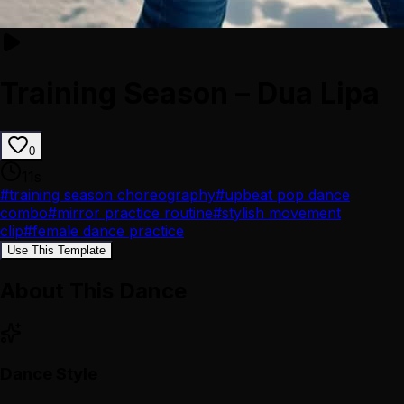
Training Season – Dua Lipa
0
11
s
#
training season choreography
#
upbeat pop dance
combo
#
mirror practice routine
#
stylish movement
clip
#
female dance practice
Use This Template
About This Dance
Dance Style