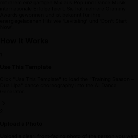
mit ihrem einzigartigen Mix aus Pop und Dance Musik
internationale Erfolge feiert. Sie hat mehrere Grammy
Awards gewonnen und ist bekannt für ihre
energiegeladenen Hits wie 'Levitating' und 'Don’t Start
Now'.
How It Works
1
Use This Template
Click "Use This Template" to load the "Training Season –
Dua Lipa" dance choreography into the AI Dance
Generator.
2
Upload a Photo
Upload a clear, front-facing photo of the person you want