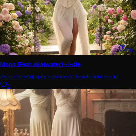
18
s
Mono (Feat. skaiwater) - i-dle
disco choreography combo
solo female dancer clip
0