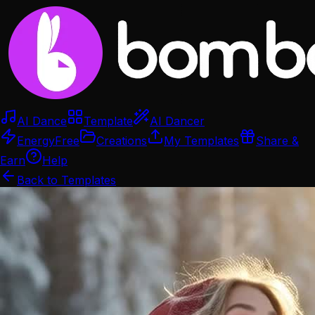
AI Dance
Template
AI Dancer
Energy
Free
Creations
My Templates
Share &
Earn
Help
Back to Templates