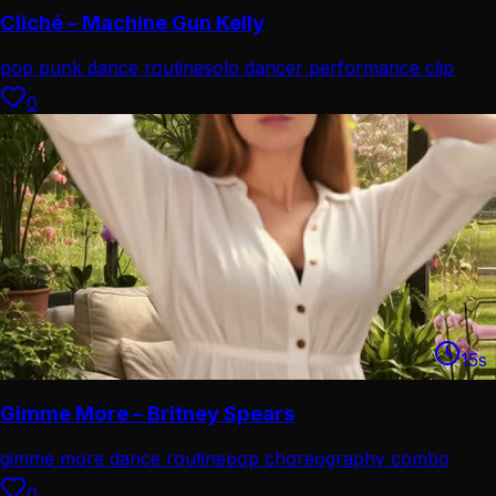
Cliché – Machine Gun Kelly
pop punk dance routine
solo dancer performance clip
0
15
s
Gimme More – Britney Spears
gimme more dance routine
pop choreography combo
0