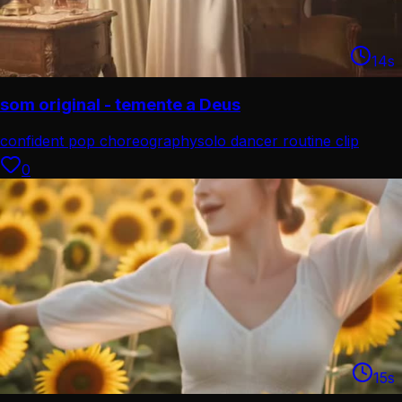
14
s
som original - temente a Deus
confident pop choreography
solo dancer routine clip
0
15
s