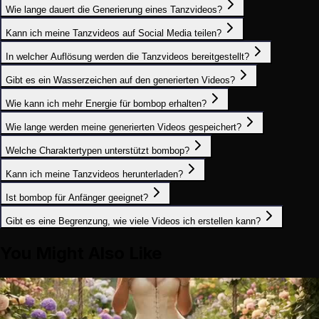
Wie lange dauert die Generierung eines Tanzvideos?
Kann ich meine Tanzvideos auf Social Media teilen?
In welcher Auflösung werden die Tanzvideos bereitgestellt?
Gibt es ein Wasserzeichen auf den generierten Videos?
Wie kann ich mehr Energie für bombop erhalten?
Wie lange werden meine generierten Videos gespeichert?
Welche Charaktertypen unterstützt bombop?
Kann ich meine Tanzvideos herunterladen?
Ist bombop für Anfänger geeignet?
Gibt es eine Begrenzung, wie viele Videos ich erstellen kann?
You Might Also Like