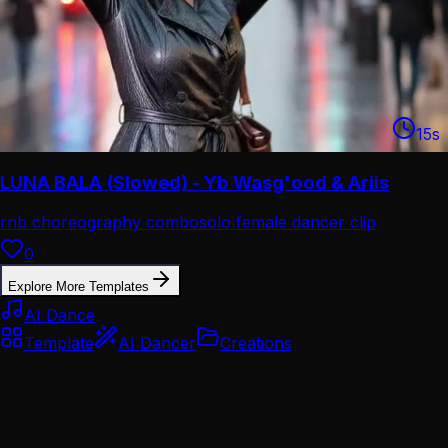
15
s
LUNA BALA (Slowed) - Yb Wasg'ood & Ariis
rnb choreography combo
solo female dancer clip
0
Explore More Templates
AI Dance
Template
AI Dancer
Creations