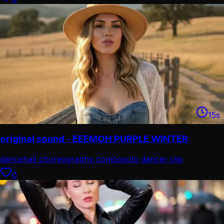
15
s
original sound - EEEMOH PURPLE WINTER
dancehall choreography combo
solo dancer clip
0