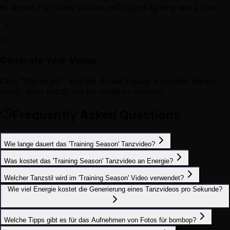
to dance. Full-body photos with good lighting work best.
3
Generate Your Video
Click "Generate" and the AI will create a realistic dance
video. Your result will be ready in minutes.
Frequently Asked Questions
Wie lange dauert das 'Training Season' Tanzvideo?
Was kostet das 'Training Season' Tanzvideo an Energie?
Welcher Tanzstil wird im 'Training Season' Video verwendet?
Wie viel Energie kostet die Generierung eines Tanzvideos pro Sekunde?
Welche Tipps gibt es für das Aufnehmen von Fotos für bombop?