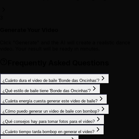
3
Generate Your Video
Click "Generate" and the AI will create a realistic dance
video. Your result will be ready in minutes.
Frequently Asked Questions
¿Cuánto dura el video de baile 'Bonde das Oncinhas'?
¿Qué estilo de baile tiene 'Bonde das Oncinhas'?
¿Cuánta energía cuesta generar este video de baile?
¿Cómo puedo generar un video de baile con bombop?
¿Qué consejos hay para tomar fotos para el video?
¿Cuánto tiempo tarda bombop en generar el video?