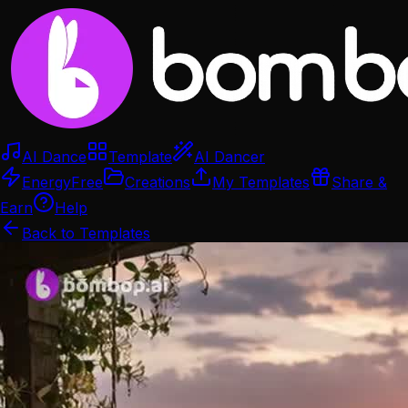
AI Dance
Template
AI Dancer
Energy
Free
Creations
My Templates
Share &
Earn
Help
Back to Templates