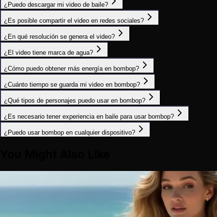
¿Puedo descargar mi video de baile?
¿Es posible compartir el video en redes sociales?
¿En qué resolución se genera el video?
¿El video tiene marca de agua?
¿Cómo puedo obtener más energía en bombop?
¿Cuánto tiempo se guarda mi video en bombop?
¿Qué tipos de personajes puedo usar en bombop?
¿Es necesario tener experiencia en baile para usar bombop?
¿Puedo usar bombop en cualquier dispositivo?
You Might Also Like