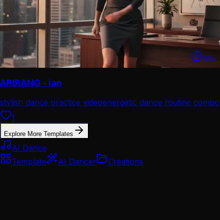
30
s
ARIRANG - ian
stylish dance practice video
energetic dance routine combo
1
Explore More Templates
AI Dance
Template
AI Dancer
Creations