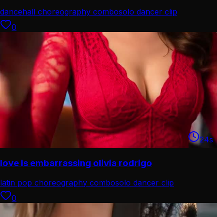
dancehall choreography combo
solo dancer clip
0
24
s
love is embarrassing olivia rodrigo
latin pop choreography combo
solo dancer clip
0