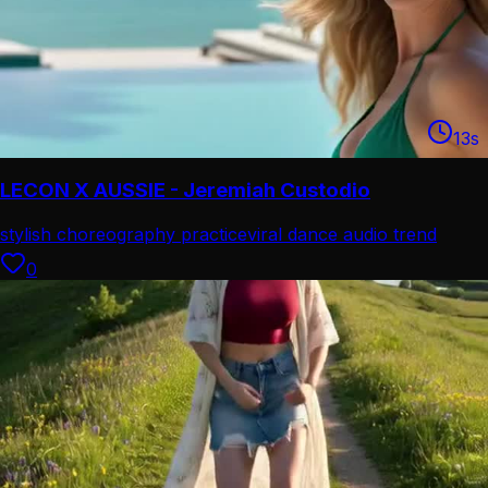
13
s
LECON X AUSSIE - Jeremiah Custodio
stylish choreography practice
viral dance audio trend
0