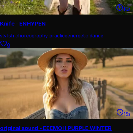
16
s
Knife - ENHYPEN
stylish choreography practice
energetic dance
performance
0
15
s
original sound - EEEMOH PURPLE WINTER