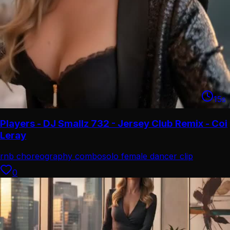
15
s
Players - DJ Smallz 732 - Jersey Club Remix - Coi
Leray
rnb choreography combo
solo female dancer clip
0