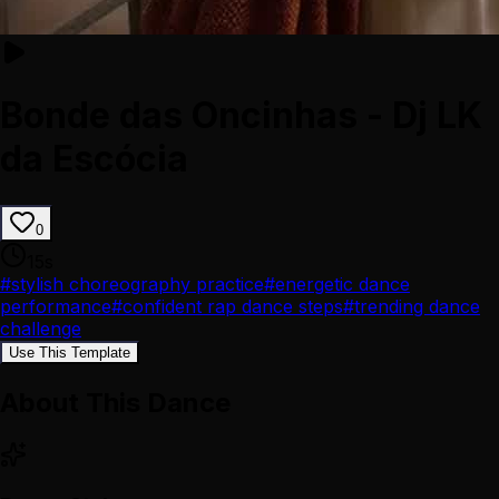
Bonde das Oncinhas - Dj LK
da Escócia
0
15
s
#
stylish choreography practice
#
energetic dance
performance
#
confident rap dance steps
#
trending dance
challenge
Use This Template
About This Dance