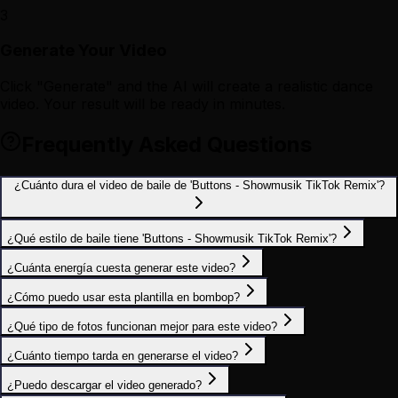
3
Generate Your Video
Click "Generate" and the AI will create a realistic dance
video. Your result will be ready in minutes.
Frequently Asked Questions
¿Cuánto dura el video de baile de 'Buttons - Showmusik TikTok Remix'?
¿Qué estilo de baile tiene 'Buttons - Showmusik TikTok Remix'?
¿Cuánta energía cuesta generar este video?
¿Cómo puedo usar esta plantilla en bombop?
¿Qué tipo de fotos funcionan mejor para este video?
¿Cuánto tiempo tarda en generarse el video?
¿Puedo descargar el video generado?