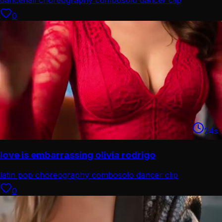
dancehall choreography combo
solo dancer clip
0
24
s
love is embarrassing olivia rodrigo
latin pop choreography combo
solo dancer clip
0