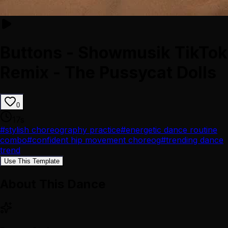
Buttons - Showmusik TikTok
Remix - The Pussycat Dolls
0
17
s
#
stylish choreography practice
#
energetic dance routine
combo
#
confident hip movement choreog
#
trending dance
trend
Use This Template
About This Dance