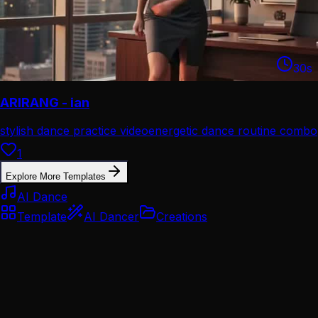
30
s
ARIRANG - ian
stylish dance practice video
energetic dance routine combo
1
Explore More Templates
AI Dance
Template
AI Dancer
Creations