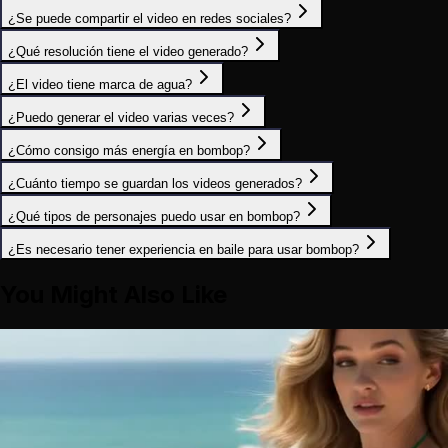
¿Se puede compartir el video en redes sociales?
¿Qué resolución tiene el video generado?
¿El video tiene marca de agua?
¿Puedo generar el video varias veces?
¿Cómo consigo más energía en bombop?
¿Cuánto tiempo se guardan los videos generados?
¿Qué tipos de personajes puedo usar en bombop?
¿Es necesario tener experiencia en baile para usar bombop?
You Might Also Like