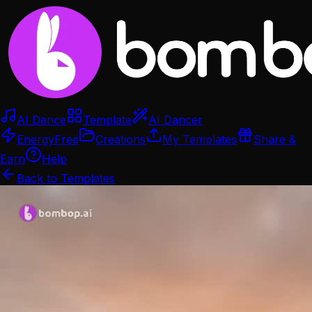
AI Dance
Template
AI Dancer
Energy
Free
Creations
My Templates
Share &
Earn
Help
Back to Templates