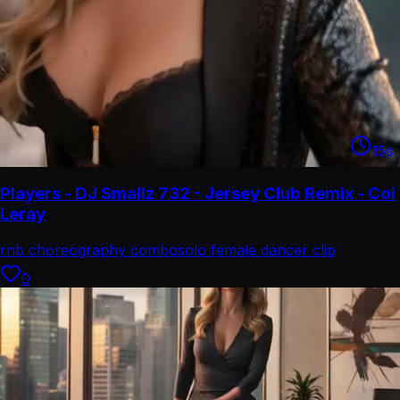
15
s
Players - DJ Smallz 732 - Jersey Club Remix - Coi
Leray
rnb choreography combo
solo female dancer clip
0