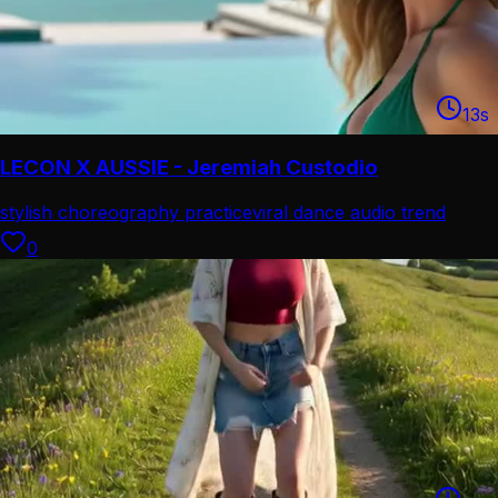
13
s
LECON X AUSSIE - Jeremiah Custodio
stylish choreography practice
viral dance audio trend
0