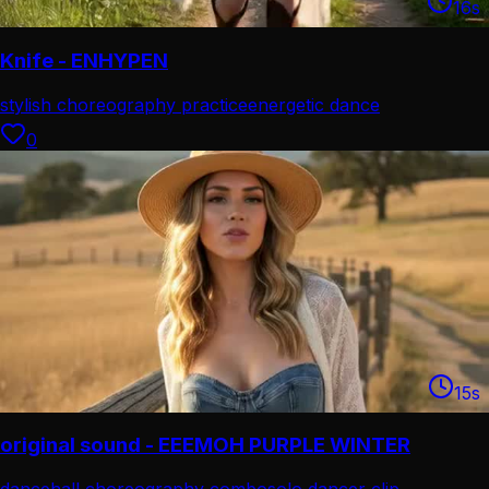
16
s
Knife - ENHYPEN
stylish choreography practice
energetic dance
performance
0
15
s
original sound - EEEMOH PURPLE WINTER