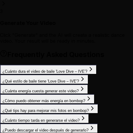
3
Generate Your Video
Click "Generate" and the AI will create a realistic dance
video. Your result will be ready in minutes.
Frequently Asked Questions
¿Cuánto dura el video de baile 'Love Dive – IVE'?
¿Qué estilo de baile tiene 'Love Dive – IVE'?
¿Cuánta energía cuesta generar este video?
¿Cómo puedo obtener más energía en bombop?
¿Qué tips hay para mejorar mis fotos en bombop?
¿Cuánto tiempo tarda en generarse el video?
¿Puedo descargar el video después de generarlo?