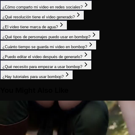
¿Cómo comparto mi video en redes sociales?
¿Qué resolución tiene el video generado?
¿El video tiene marca de agua?
¿Qué tipos de personajes puedo usar en bombop?
¿Cuánto tiempo se guarda mi video en bombop?
¿Puedo editar el video después de generarlo?
¿Qué necesito para empezar a usar bombop?
¿Hay tutoriales para usar bombop?
You Might Also Like