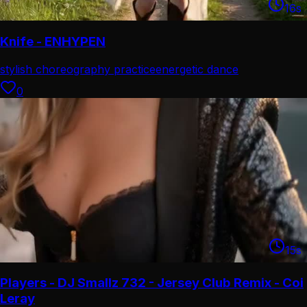
16
s
Knife - ENHYPEN
stylish choreography practice
energetic dance
performance
0
15
s
Players - DJ Smallz 732 - Jersey Club Remix - Coi
Leray