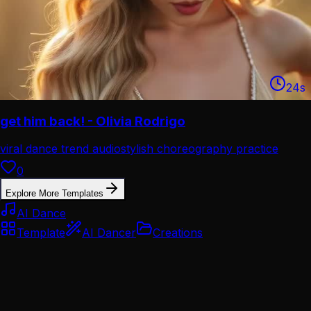
24
s
get him back! - Olivia Rodrigo
viral dance trend audio
stylish choreography practice
0
Explore More Templates
AI Dance
Template
AI Dancer
Creations