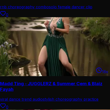
rnb choreography combo
solo female dancer clip
0
18
s
Madd Ting - JUGGLERZ & Summer Cem & Blaiz
Fayah
viral dance trend audio
stylish choreography practice
0