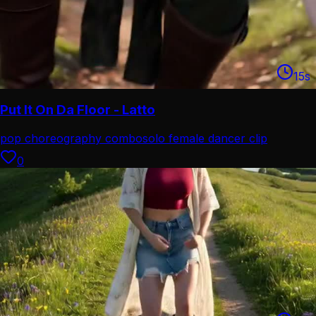
15
s
Put It On Da Floor - Latto
pop choreography combo
solo female dancer clip
0