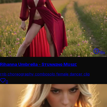
18
s
Rihanna Umbrella - Sᴛᴜɴɴɪɴɢ Mᴜsɪᴄ
rnb choreography combo
solo female dancer clip
0