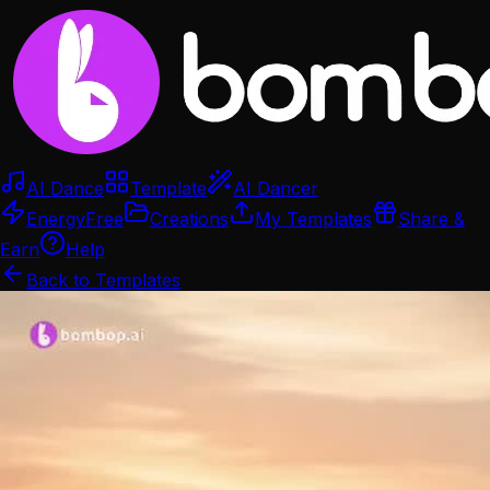
AI Dance
Template
AI Dancer
Energy
Free
Creations
My Templates
Share &
Earn
Help
Back to Templates