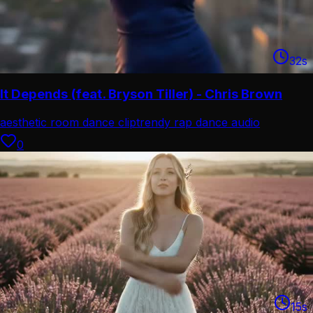
32
s
It Depends (feat. Bryson Tiller) - Chris Brown
aesthetic room dance clip
trendy rap dance audio
0
15
s