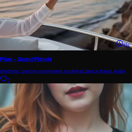
11
s
Різні - Quest Pistols
rhythmic groove movement routi
viral dance trend audio
0