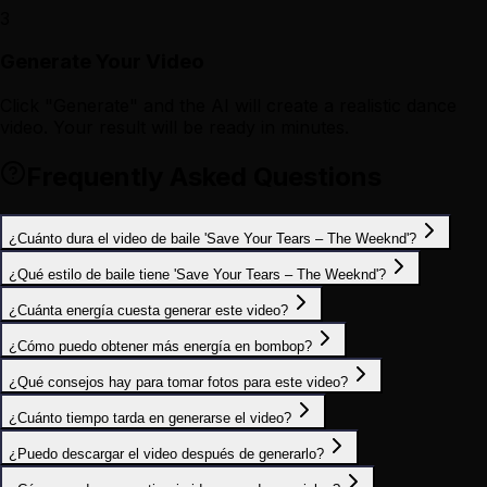
3
Generate Your Video
Click "Generate" and the AI will create a realistic dance
video. Your result will be ready in minutes.
Frequently Asked Questions
¿Cuánto dura el video de baile 'Save Your Tears – The Weeknd'?
¿Qué estilo de baile tiene 'Save Your Tears – The Weeknd'?
¿Cuánta energía cuesta generar este video?
¿Cómo puedo obtener más energía en bombop?
¿Qué consejos hay para tomar fotos para este video?
¿Cuánto tiempo tarda en generarse el video?
¿Puedo descargar el video después de generarlo?