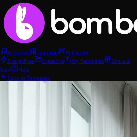
AI Dance
Template
AI Dancer
Energy
Free
Creations
My Templates
Share &
Earn
Help
Back to Templates