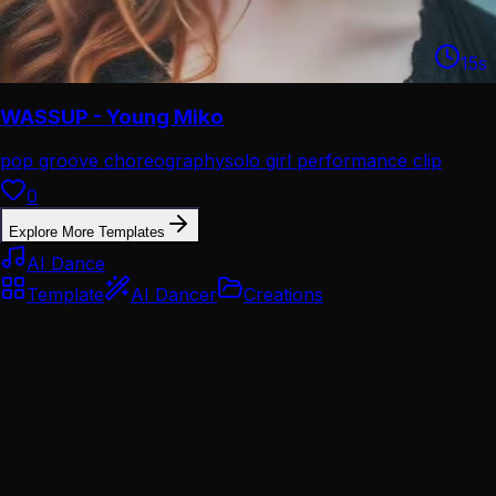
15
s
WASSUP - Young Miko
pop groove choreography
solo girl performance clip
0
Explore More Templates
AI Dance
Template
AI Dancer
Creations