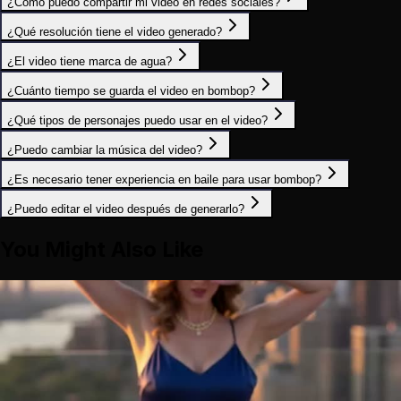
¿Cómo puedo compartir mi video en redes sociales?
¿Qué resolución tiene el video generado?
¿El video tiene marca de agua?
¿Cuánto tiempo se guarda el video en bombop?
¿Qué tipos de personajes puedo usar en el video?
¿Puedo cambiar la música del video?
¿Es necesario tener experiencia en baile para usar bombop?
¿Puedo editar el video después de generarlo?
You Might Also Like