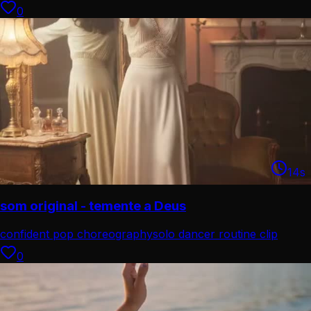
0
14
s
som original - temente a Deus
confident pop choreography
solo dancer routine clip
0