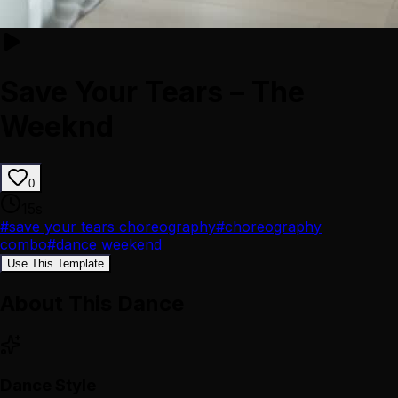
Save Your Tears – The
Weeknd
0
15
s
#
save your tears choreography
#
choreography
combo
#
dance weekend
Use This Template
About This Dance
Dance Style