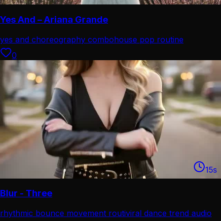
Yes And – Ariana Grande
yes and choreography combo
house pop routine
0
15
s
Blur - Three
rhythmic bounce movement routi
viral dance trend audio