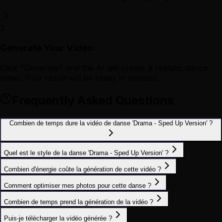
3
Generate Your Video
Click "Generate" and the AI will create a realistic dance
video. Your result will be ready in minutes.
Frequently Asked Questions
Combien de temps dure la vidéo de danse 'Drama - Sped Up Version' ?
Quel est le style de la danse 'Drama - Sped Up Version' ?
Combien d'énergie coûte la génération de cette vidéo ?
Comment optimiser mes photos pour cette danse ?
Combien de temps prend la génération de la vidéo ?
Puis-je télécharger la vidéo générée ?