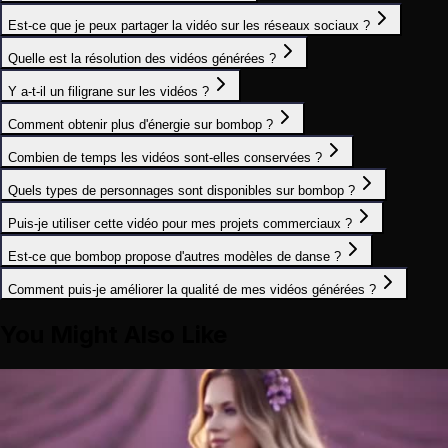
Est-ce que je peux partager la vidéo sur les réseaux sociaux ?
Quelle est la résolution des vidéos générées ?
Y a-t-il un filigrane sur les vidéos ?
Comment obtenir plus d'énergie sur bombop ?
Combien de temps les vidéos sont-elles conservées ?
Quels types de personnages sont disponibles sur bombop ?
Puis-je utiliser cette vidéo pour mes projets commerciaux ?
Est-ce que bombop propose d'autres modèles de danse ?
Comment puis-je améliorer la qualité de mes vidéos générées ?
You Might Also Like