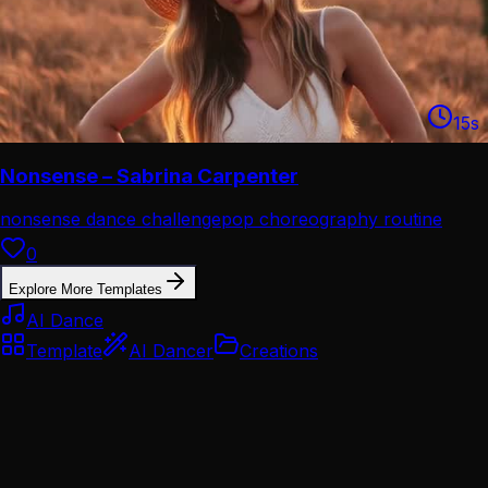
15
s
Nonsense – Sabrina Carpenter
nonsense dance challenge
pop choreography routine
0
Explore More Templates
AI Dance
Template
AI Dancer
Creations