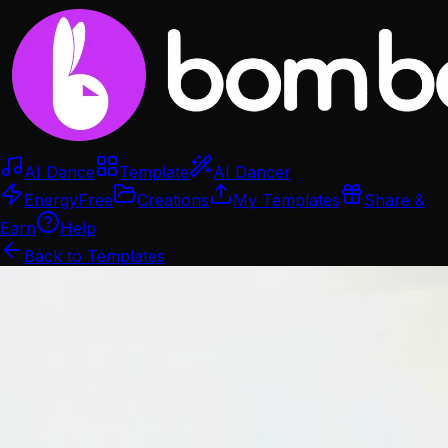
AI Dance
Template
AI Dancer
Energy
Free
Creations
My Templates
Share &
Earn
Help
Back to Templates