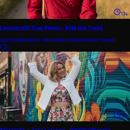
13
s
Leostaytrill Trap Remix - Ride the Trend
solo female dance clip
zombie inspired dance moves
0
13
s
Stateside + Zara Larsson - PinkPantheress