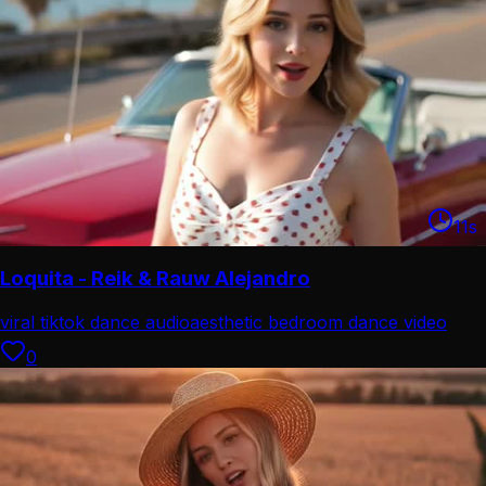
11
s
Loquita - Reik & Rauw Alejandro
viral tiktok dance audio
aesthetic bedroom dance video
0