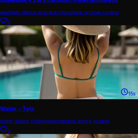
aesthetic dance practice clip
upbeat groove routine
0
15
s
Water – Tyla
water dance challenge
amapiano dance routine
0