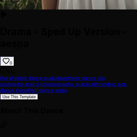
Drama - Sped Up Version -
aespa
0
14
s
#
viral tiktok dance audio
#
aesthetic dance clip
routine
#
graceful choreography practice
#
trending pop
dance trend
#
girl dance video
Use This Template
About This Dance