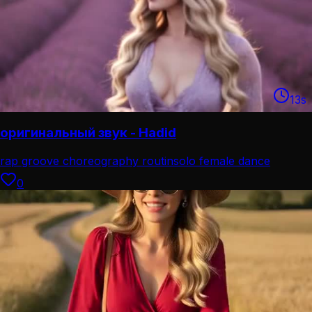
13
s
оригинальный звук - Hadid
rap groove choreography routin
solo female dance
performance
0