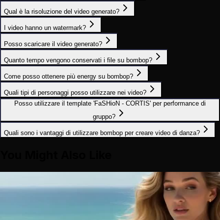
Qual è la risoluzione del video generato?
I video hanno un watermark?
Posso scaricare il video generato?
Quanto tempo vengono conservati i file su bombop?
Come posso ottenere più energy su bombop?
Quali tipi di personaggi posso utilizzare nei video?
Posso utilizzare il template 'FaSHioN - CORTIS' per performance di
gruppo?
Quali sono i vantaggi di utilizzare bombop per creare video di danza?
You Might Also Like