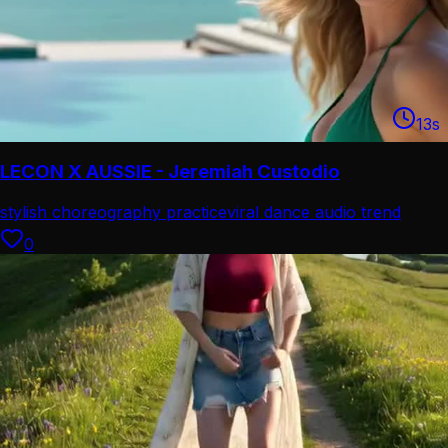
13
s
LECON X AUSSIE - Jeremiah Custodio
stylish choreography practice
viral dance audio trend
0