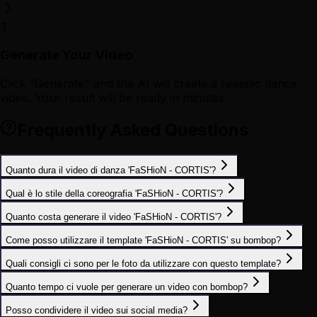
3
Generate Your Video
Click "Generate" and the AI will create a realistic dance
video. Your result will be ready in minutes.
Frequently Asked Questions
Quanto dura il video di danza 'FaSHioN - CORTIS'?
Qual è lo stile della coreografia 'FaSHioN - CORTIS'?
Quanto costa generare il video 'FaSHioN - CORTIS'?
Come posso utilizzare il template 'FaSHioN - CORTIS' su bombop?
Quali consigli ci sono per le foto da utilizzare con questo template?
Quanto tempo ci vuole per generare un video con bombop?
Posso condividere il video sui social media?