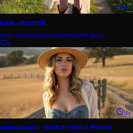
16
s
Knife - ENHYPEN
stylish choreography practice
energetic dance
performance
0
15
s
original sound - EEEMOH PURPLE WINTER