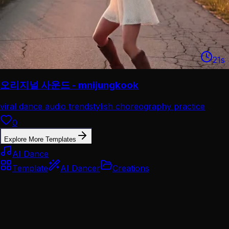
21
s
오리지널 사운드 - mnijungkook
viral dance audio trend
stylish choreography practice
0
Explore More Templates
AI Dance
Template
AI Dancer
Creations