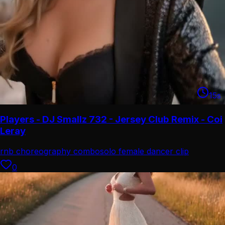
15
s
Players - DJ Smallz 732 - Jersey Club Remix - Coi
Leray
rnb choreography combo
solo female dancer clip
0