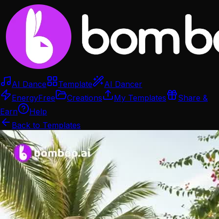
AI Dance
Template
AI Dancer
Energy
Free
Creations
My Templates
Share &
Earn
Help
Back to Templates