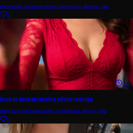
dancehall choreography combo
solo dancer clip
0
24
s
love is embarrassing olivia rodrigo
latin pop choreography combo
solo dancer clip
0