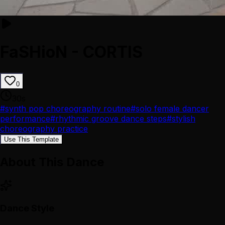
FaSHioN - CORTIS
0
30
s
#
synth pop choreography routine
#
solo female dancer
performance
#
rhythmic groove dance steps
#
stylish
choreography practice
Use This Template
About This Dance
Dance Style