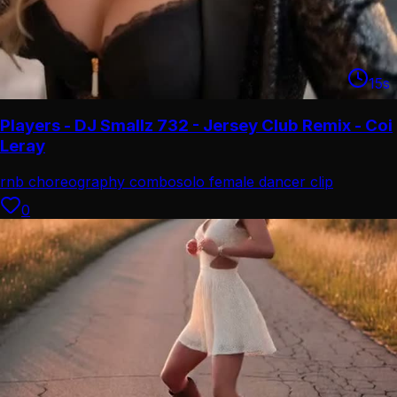
15
s
Players - DJ Smallz 732 - Jersey Club Remix - Coi
Leray
rnb choreography combo
solo female dancer clip
0