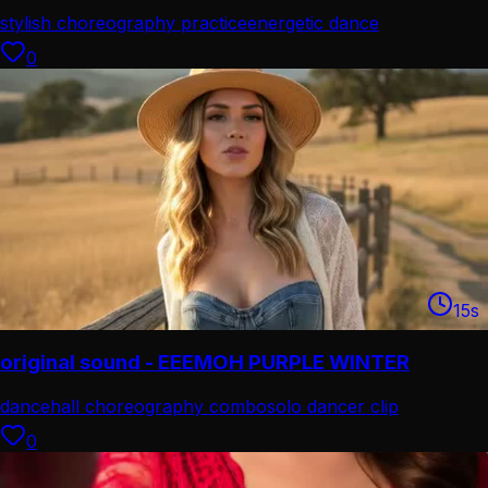
stylish choreography practice
energetic dance
performance
0
15
s
original sound - EEEMOH PURPLE WINTER
dancehall choreography combo
solo dancer clip
0