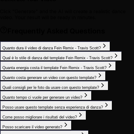
Click "Generate" and the AI will create a realistic dance
video. Your result will be ready in minutes.
Frequently Asked Questions
Quanto dura il video di danza Fein Remix - Travis Scott?
Qual è lo stile di danza del template Fein Remix - Travis Scott?
Quanta energia costa il template Fein Remix - Travis Scott?
Quanto costa generare un video con questo template?
Quali consigli per le foto da usare con questo template?
Quanto tempo ci vuole per generare un video?
Posso usare questo template senza esperienza di danza?
Come posso migliorare i risultati del video?
Posso scaricare il video generato?