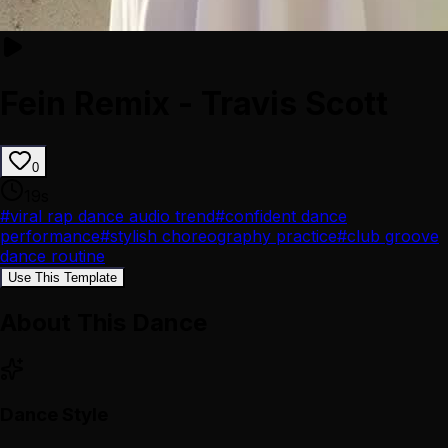
Fein Remix - Travis Scott
0
19
s
#
viral rap dance audio trend
#
confident dance
performance
#
stylish choreography practice
#
club groove
dance routine
Use This Template
About This Dance
Dance Style