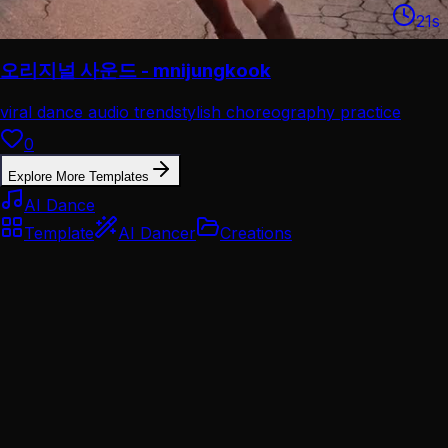
21
s
오리지널 사운드 - mnijungkook
viral dance audio trend
stylish choreography practice
0
Explore More Templates
AI Dance
Template
AI Dancer
Creations