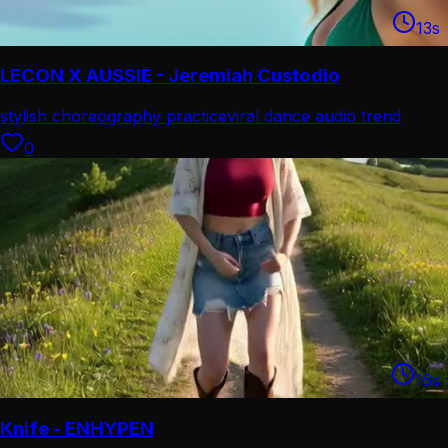
13
s
LECON X AUSSIE - Jeremiah Custodio
stylish choreography practice
viral dance audio trend
0
16
s
Knife - ENHYPEN