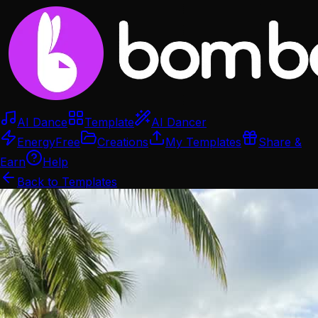
AI Dance
Template
AI Dancer
Energy
Free
Creations
My Templates
Share &
Earn
Help
Back to Templates