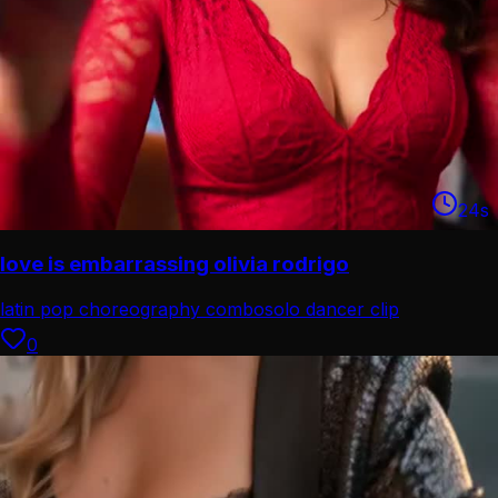
24
s
love is embarrassing olivia rodrigo
latin pop choreography combo
solo dancer clip
0