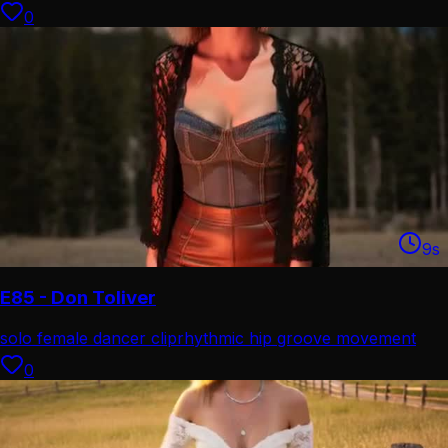
0
9
s
E85 - Don Toliver
solo female dancer clip
rhythmic hip groove movement
0