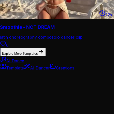
22
s
Smoothie - NCT DREAM
latin choreography combo
solo dancer clip
0
Explore More Templates
AI Dance
Template
AI Dancer
Creations