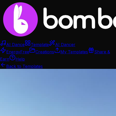
AI Dance
Template
AI Dancer
Energy
Free
Creations
My Templates
Share &
Earn
Help
Back to Templates