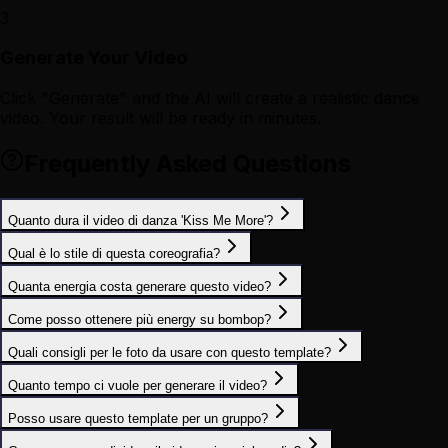
3
Generate Your Video
Click "Generate" and the AI will create a realistic dance
video. Your result will be ready in minutes.
Frequently Asked Questions
Quanto dura il video di danza 'Kiss Me More'?
Qual è lo stile di questa coreografia?
Quanta energia costa generare questo video?
Come posso ottenere più energy su bombop?
Quali consigli per le foto da usare con questo template?
Quanto tempo ci vuole per generare il video?
Posso usare questo template per un gruppo?