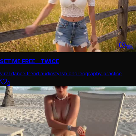
18
s
SET ME FREE - TWICE
viral dance trend audio
stylish choreography practice
0