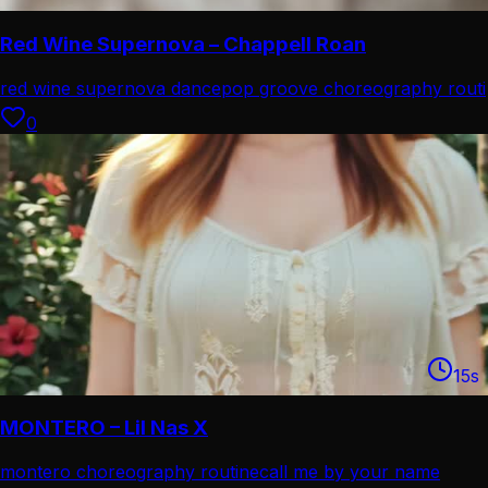
Red Wine Supernova – Chappell Roan
red wine supernova dance
pop groove choreography routi
0
15
s
MONTERO – Lil Nas X
montero choreography routine
call me by your name