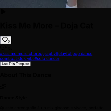
Kiss Me More – Doja Cat
0
13
s
#
kiss me more choreography
#
playful pop dance
combo
#
tiktok vibe
#
solo dancer
Use This Template
About This Dance
Dance Style
Questa coreografia è un mix giocoso e vivace, perfetto