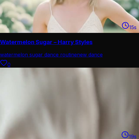
15
s
Watermelon Sugar – Harry Styles
watermelon sugar dance routine
new dance
0
19
s