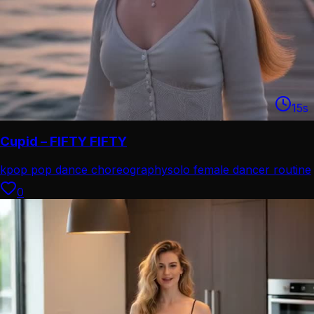
15
s
Cupid – FIFTY FIFTY
kpop pop dance choreography
solo female dancer routine
0