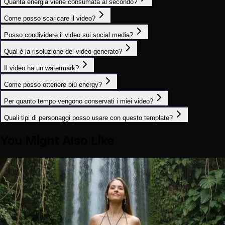
Quanta energia viene consumata al secondo?
Come posso scaricare il video?
Posso condividere il video sui social media?
Qual è la risoluzione del video generato?
Il video ha un watermark?
Come posso ottenere più energy?
Per quanto tempo vengono conservati i miei video?
Quali tipi di personaggi posso usare con questo template?
You Might Also Like