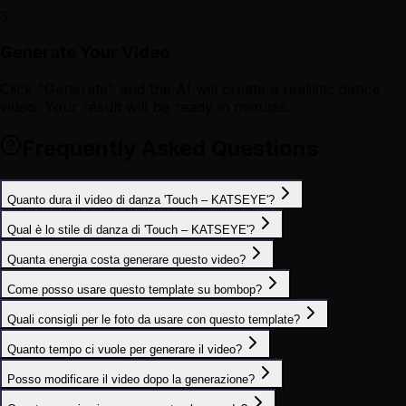
3
Generate Your Video
Click "Generate" and the AI will create a realistic dance
video. Your result will be ready in minutes.
Frequently Asked Questions
Quanto dura il video di danza 'Touch – KATSEYE'?
Qual è lo stile di danza di 'Touch – KATSEYE'?
Quanta energia costa generare questo video?
Come posso usare questo template su bombop?
Quali consigli per le foto da usare con questo template?
Quanto tempo ci vuole per generare il video?
Posso modificare il video dopo la generazione?