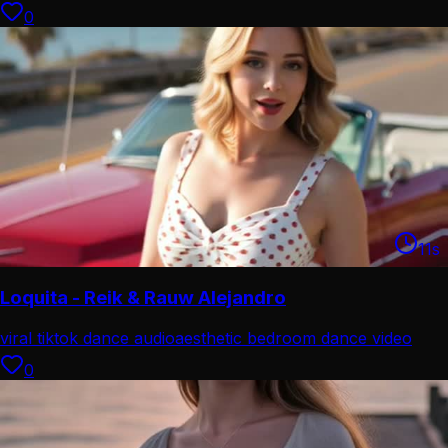
0
11
s
Loquita - Reik & Rauw Alejandro
viral tiktok dance audio
aesthetic bedroom dance video
0