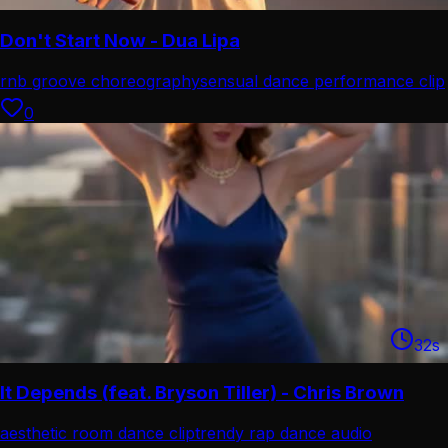
Don't Start Now - Dua Lipa
rnb groove choreography
sensual dance performance clip
0
32
s
It Depends (feat. Bryson Tiller) - Chris Brown
aesthetic room dance clip
trendy rap dance audio