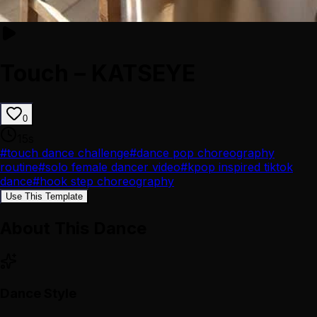
Touch – KATSEYE
0
15
s
#
touch dance challenge
#
dance pop choreography
routine
#
solo female dancer video
#
kpop inspired tiktok
dance
#
hook step choreography
Use This Template
About This Dance
Dance Style