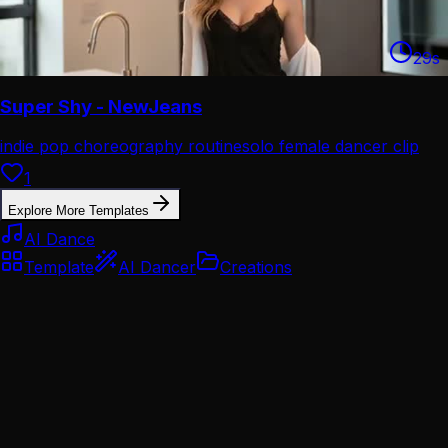
29
s
Super Shy - NewJeans
indie pop choreography routine
solo female dancer clip
1
Explore More Templates
AI Dance
Template
AI Dancer
Creations