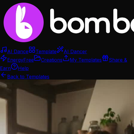
AI Dance
Template
AI Dancer
Energy
Free
Creations
My Templates
Share &
Earn
Help
Back to Templates