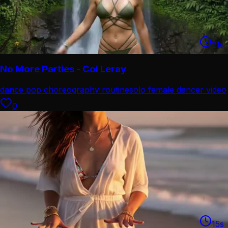
21
s
No More Parties - Coi Leray
dance pop choreography routine
solo female dancer video
0
15
s