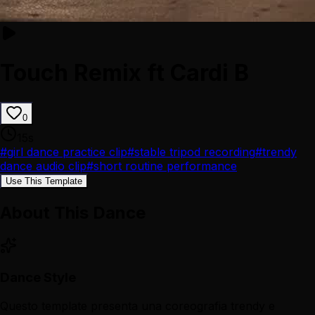
Touch Remix ft Cardi B
0
15
s
#
girl dance practice clip
#
stable tripod recording
#
trendy
dance audio clip
#
short routine performance
Use This Template
About This Dance
Dance Style
Questo template presenta una coreografia trendy e