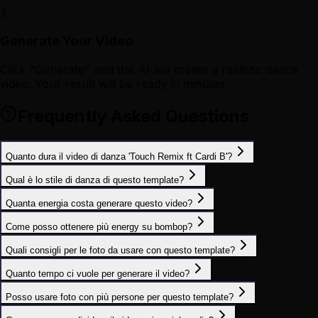
3
Generate Your Video
Click "Generate" and the AI will create a realistic dance
video. Your result will be ready in minutes.
Frequently Asked Questions
Quanto dura il video di danza 'Touch Remix ft Cardi B'?
Qual è lo stile di danza di questo template?
Quanta energia costa generare questo video?
Come posso ottenere più energy su bombop?
Quali consigli per le foto da usare con questo template?
Quanto tempo ci vuole per generare il video?
Posso usare foto con più persone per questo template?