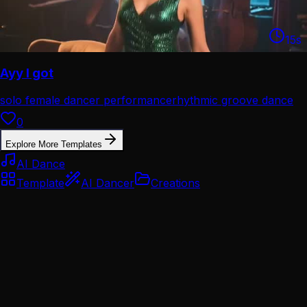
15
s
Ayy I got
solo female dancer performance
rhythmic groove dance
combo
0
Explore More Templates
AI Dance
Template
AI Dancer
Creations