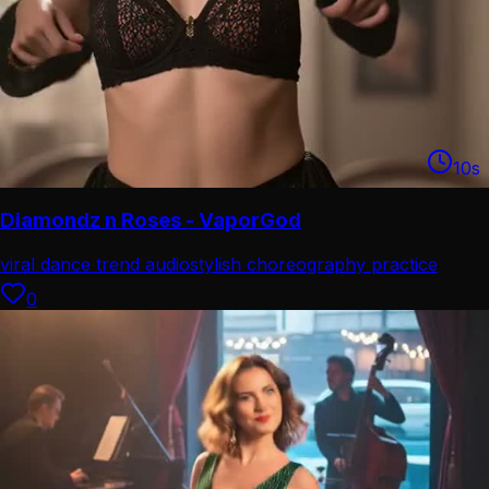
10
s
Diamondz n Roses - VaporGod
viral dance trend audio
stylish choreography practice
0