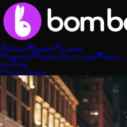
AI Dance
Template
AI Dancer
Energy
Free
Creations
My Templates
Share &
Earn
Help
Back to Templates