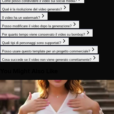
Come posso condividere il video sui social media?
Qual è la risoluzione del video generato?
Il video ha un watermark?
Posso modificare il video dopo la generazione?
Per quanto tempo viene conservato il video su bombop?
Quali tipi di personaggi sono supportati?
Posso usare questo template per un progetto commerciale?
Cosa succede se il video non viene generato correttamente?
You Might Also Like