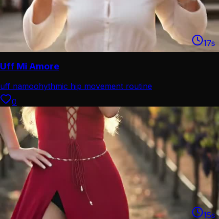
17
s
Uff Mi Amore
uff namoo
hythmic hip movement routine
0
15
s