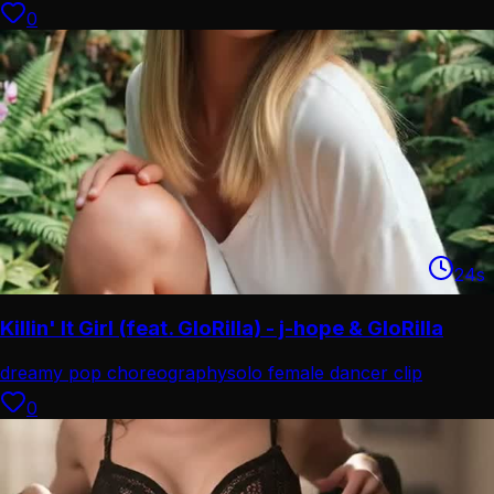
0
24
s
Killin' It Girl (feat. GloRilla) - j-hope & GloRilla
dreamy pop choreography
solo female dancer clip
0