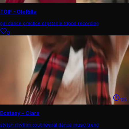
TGIF - GloRilla
girl dance practice clip
stable tripod recording
0
12
s
Ecstasy – Ciara
stylish rhythm routine
viral dance music trend