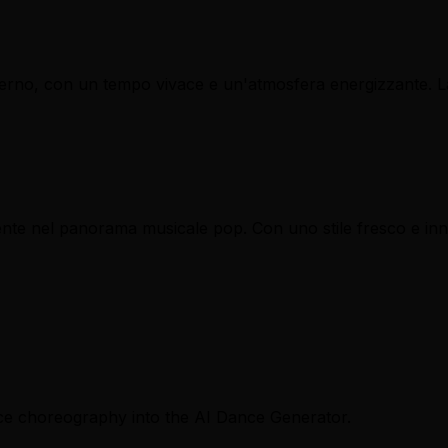
rno, con un tempo vivace e un'atmosfera energizzante. La 
nte nel panorama musicale pop. Con uno stile fresco e innov
ce choreography into the AI Dance Generator.