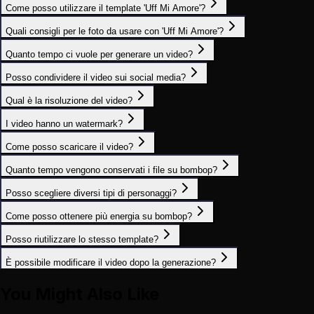
Come posso utilizzare il template 'Uff Mi Amore'?
Quali consigli per le foto da usare con 'Uff Mi Amore'?
Quanto tempo ci vuole per generare un video?
Posso condividere il video sui social media?
Qual è la risoluzione del video?
I video hanno un watermark?
Come posso scaricare il video?
Quanto tempo vengono conservati i file su bombop?
Posso scegliere diversi tipi di personaggi?
Come posso ottenere più energia su bombop?
Posso riutilizzare lo stesso template?
È possibile modificare il video dopo la generazione?
You Might Also Like