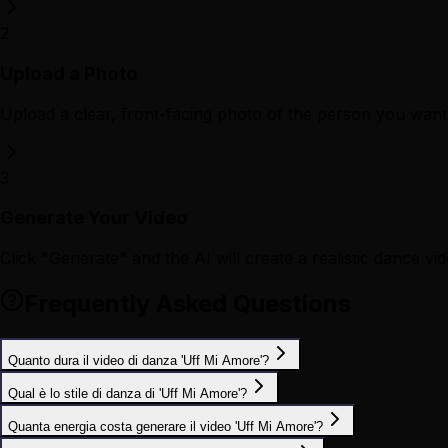
2
Upload a Photo
Upload a clear, front-facing photo of the person you want 
3
Generate Your Video
Click "Generate" and the AI will create a realistic dance vid
Frequently Asked Questions
Quanto dura il video di danza 'Uff Mi Amore'?
Qual è lo stile di danza di 'Uff Mi Amore'?
Quanta energia costa generare il video 'Uff Mi Amore'?