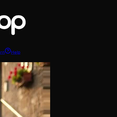
arn
Help