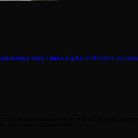
 performance vid
#
girl dance practice clip
#
modern pop cho
reografia moderna con movimenti ritmici dell'anca, perfett
to nella pratica di danza femminile.