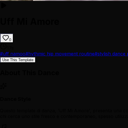
Uff Mi Amore
0
17
s
#
uff namoo
#
hythmic hip movement routine
#
stylish dance
Use This Template
About This Dance
Dance Style
Questo template di danza, 'Uff Mi Amore', presenta una co
chi cerca uno stile fresco e contemporaneo, spesso utilizza