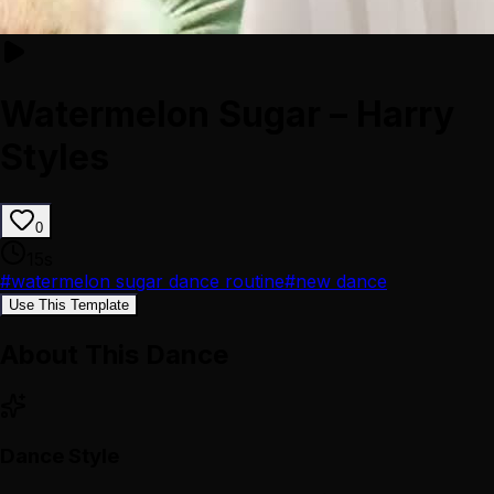
Watermelon Sugar – Harry
Styles
0
15
s
#
watermelon sugar dance routine
#
new dance
Use This Template
About This Dance
Dance Style