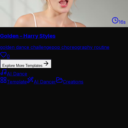
16
s
Golden – Harry Styles
golden dance challenge
pop choreography routine
0
Explore More Templates
AI Dance
Template
AI Dancer
Creations