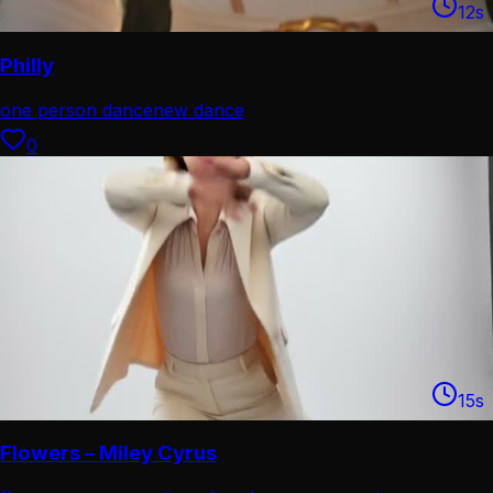
12
s
Philly
one person dance
new dance
0
15
s
Flowers – Miley Cyrus