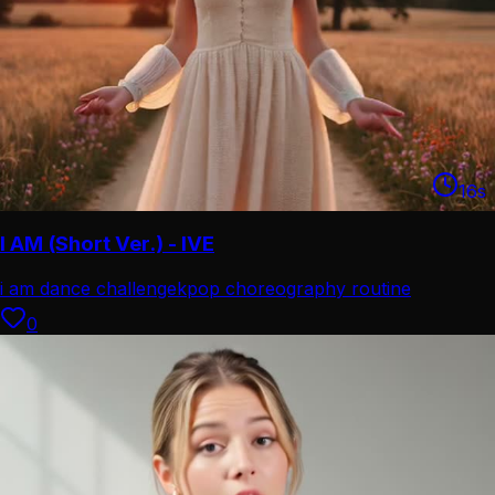
16
s
I AM (Short Ver.) - IVE
i am dance challenge
kpop choreography routine
0