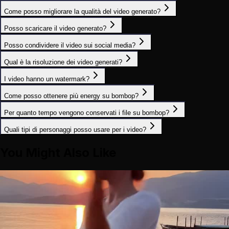
Come posso migliorare la qualità del video generato?
Posso scaricare il video generato?
Posso condividere il video sui social media?
Qual è la risoluzione dei video generati?
I video hanno un watermark?
Come posso ottenere più energy su bombop?
Per quanto tempo vengono conservati i file su bombop?
Quali tipi di personaggi posso usare per i video?
You Might Also Like