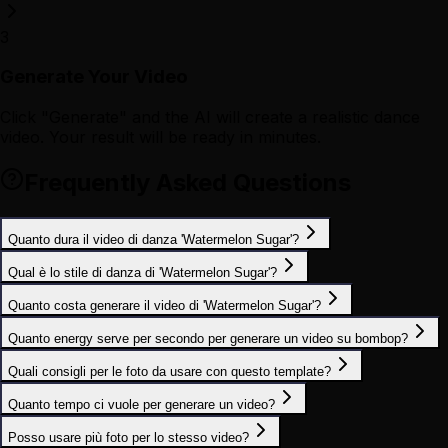
3
Generate Your Video
Click "Generate" and the AI will create a realistic dance
video. Your result will be ready in minutes.
Frequently Asked Questions
Quanto dura il video di danza 'Watermelon Sugar'?
Qual è lo stile di danza di 'Watermelon Sugar'?
Quanto costa generare il video di 'Watermelon Sugar'?
Quanto energy serve per secondo per generare un video su bombop?
Quali consigli per le foto da usare con questo template?
Quanto tempo ci vuole per generare un video?
Posso usare più foto per lo stesso video?