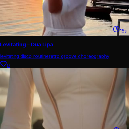
15
s
Levitating – Dua Lipa
levitating disco routine
retro groove choreography
0