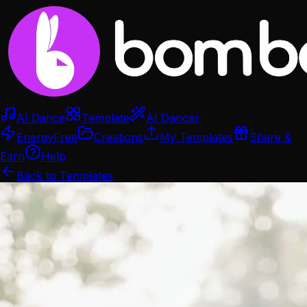
AI Dance
Template
AI Dancer
Energy
Free
Creations
My Templates
Share &
Earn
Help
Back to Templates