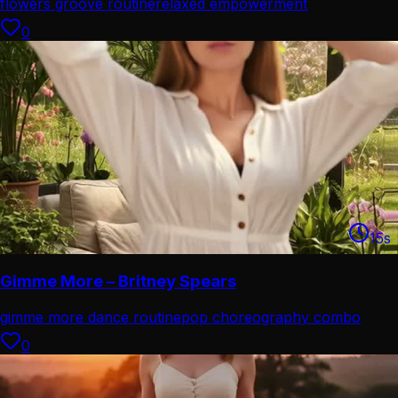
flowers groove routine
relaxed empowerment
0
15
s
Gimme More – Britney Spears
gimme more dance routine
pop choreography combo
0