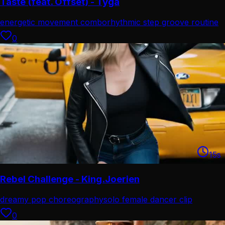
Taste (feat. Offset) - Tyga
energetic movement combo
rhythmic step groove routine
0
15
s
Rebel Challenge - King.Joerien
dreamy pop choreography
solo female dancer clip
0