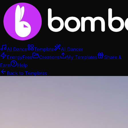
AI Dance
Template
AI Dancer
Energy
Free
Creations
My Templates
Share &
Earn
Help
Back to Templates