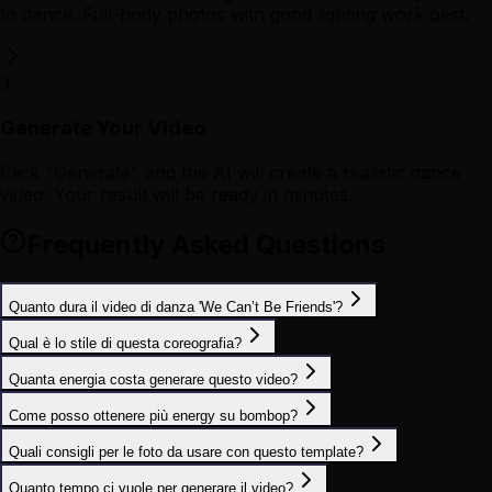
to dance. Full-body photos with good lighting work best.
3
Generate Your Video
Click "Generate" and the AI will create a realistic dance
video. Your result will be ready in minutes.
Frequently Asked Questions
Quanto dura il video di danza 'We Can’t Be Friends'?
Qual è lo stile di questa coreografia?
Quanta energia costa generare questo video?
Come posso ottenere più energy su bombop?
Quali consigli per le foto da usare con questo template?
Quanto tempo ci vuole per generare il video?