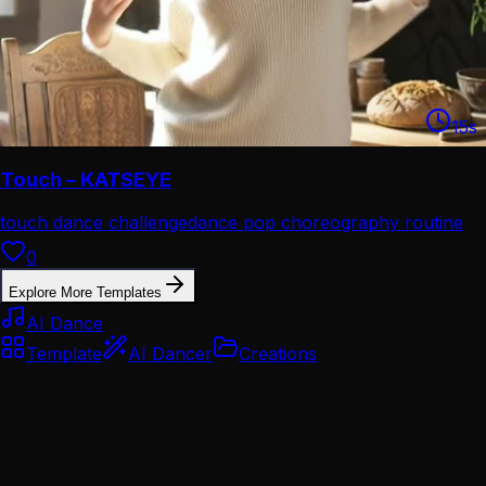
15
s
Touch – KATSEYE
touch dance challenge
dance pop choreography routine
0
Explore More Templates
AI Dance
Template
AI Dancer
Creations