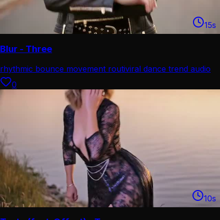
15
s
Blur - Three
rhythmic bounce movement routi
viral dance trend audio
0
10
s