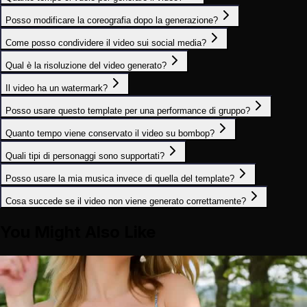
Posso modificare la coreografia dopo la generazione?
Come posso condividere il video sui social media?
Qual è la risoluzione del video generato?
Il video ha un watermark?
Posso usare questo template per una performance di gruppo?
Quanto tempo viene conservato il video su bombop?
Quali tipi di personaggi sono supportati?
Posso usare la mia musica invece di quella del template?
Cosa succede se il video non viene generato correttamente?
You Might Also Like