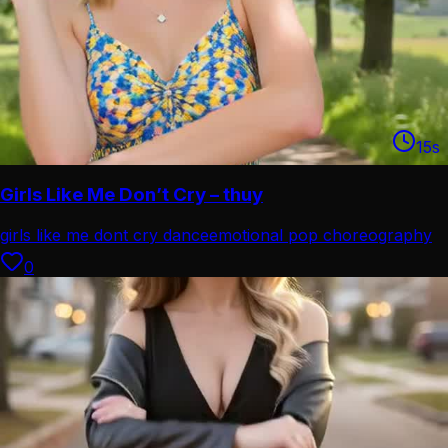
15
s
Girls Like Me Don’t Cry – thuy
girls like me dont cry dance
emotional pop choreography
0