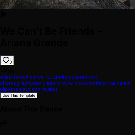
We Can’t Be Friends –
Ariana Grande
0
15
s
#
heartbreak dance routine
#
emotional pop
choreography
#
solo interpretive movement
#
lyrical dance
clip
#
dramatic expression
Use This Template
About This Dance