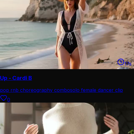
17
s
Up - Cardi B
pop rnb choreography combo
solo female dancer clip
0