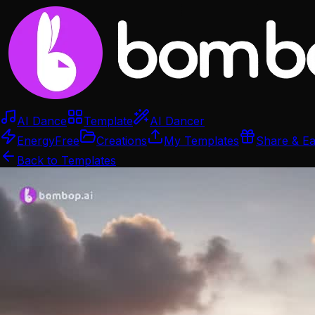
AI Dance
Template
AI Dancer
Energy
Free
Creations
My Templates
Share & E
Back to Templates