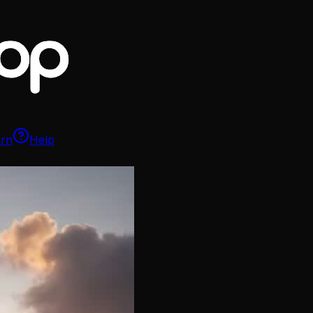
arn
Help