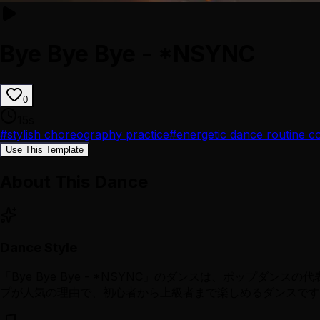
Bye Bye Bye - *NSYNC
0
15
s
#
stylish choreography practice
#
energetic dance routine 
Use This Template
About This Dance
Dance Style
「Bye Bye Bye - *NSYNC」のダンスは、ポッ
プが人気の理由で、初心者から上級者まで楽しめるダンスです