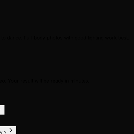
to dance. Full-body photos with good lighting work best.
eo. Your result will be ready in minutes.
すか？