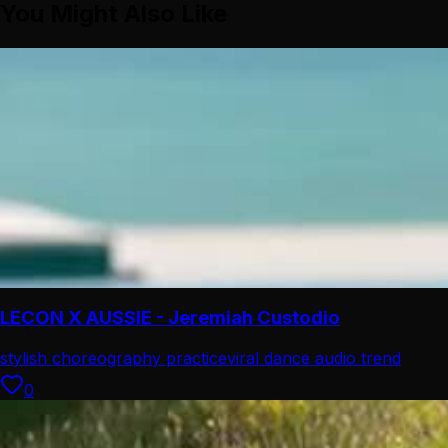
You Might Also Like
LECON X AUSSIE - Jeremiah Custodio
stylish choreography practice
viral dance audio trend
0