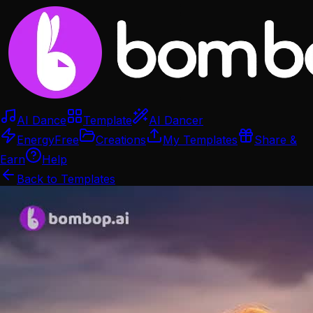
AI Dance
Template
AI Dancer
Energy
Free
Creations
My Templates
Share &
Earn
Help
Back to Templates