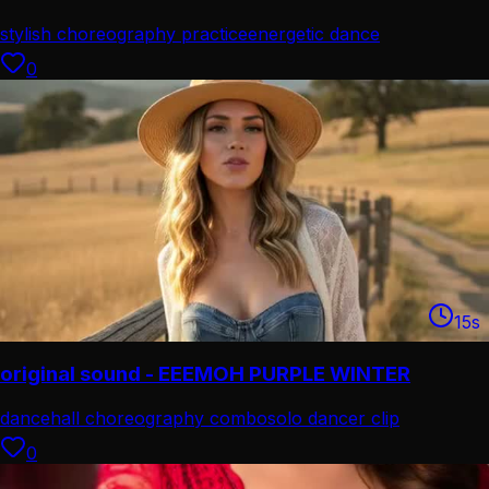
stylish choreography practice
energetic dance
performance
0
15
s
original sound - EEEMOH PURPLE WINTER
dancehall choreography combo
solo dancer clip
0