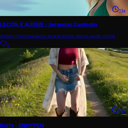
13
s
LECON X AUSSIE - Jeremiah Custodio
stylish choreography practice
viral dance audio trend
0
16
s
Knife - ENHYPEN