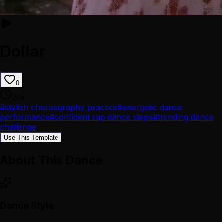
Dollar
0
20
s
#
stylish choreography practice
#
energetic dance
performance
#
confident rap dance steps
#
trending dance
challenge
Use This Template
About This Dance
Dance Style