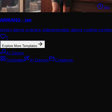
30
s
ARIRANG - ian
stylish dance practice video
energetic dance routine combo
1
Explore More Templates
AI Dance
Template
AI Dancer
Creations