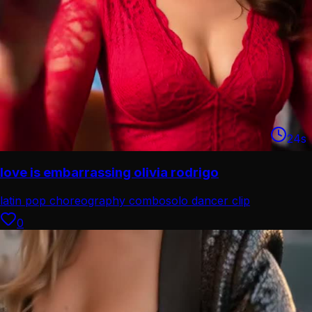
24
s
love is embarrassing olivia rodrigo
latin pop choreography combo
solo dancer clip
0