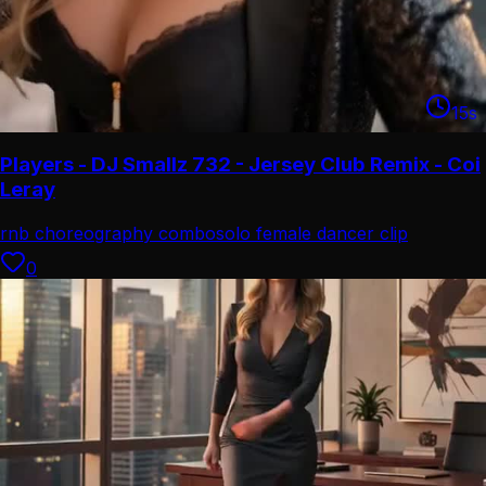
15
s
Players - DJ Smallz 732 - Jersey Club Remix - Coi
Leray
rnb choreography combo
solo female dancer clip
0