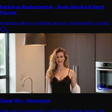
Barbaras Rhabarberbar - Bodo Wartke & Marti
Fischer
amapiano dance routine
hip groove choreography combo
0
29
s
Super Shy - NewJeans
indie pop choreography routine
solo female dancer clip