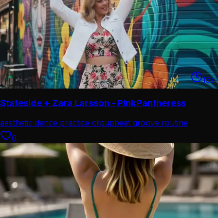
13
s
Stateside + Zara Larsson - PinkPantheress
aesthetic dance practice clip
upbeat groove routine
0