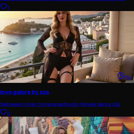
1
15
s
love galore by sza
halloween style choreography
solo female dance clip
0