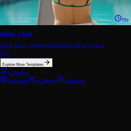
15
s
Water – Tyla
water dance challenge
amapiano dance routine
0
Explore More Templates
AI Dance
Template
AI Dancer
Creations