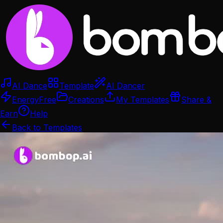
AI Dance
Template
AI Dancer
Energy
Free
Creations
My Templates
Share &
Earn
Help
Back to Templates