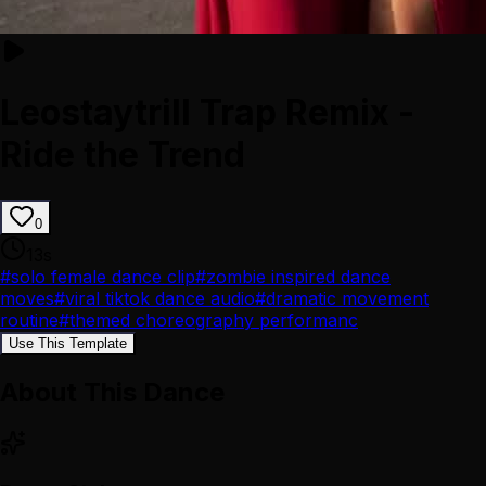
Leostaytrill Trap Remix -
Ride the Trend
0
13
s
#
solo female dance clip
#
zombie inspired dance
moves
#
viral tiktok dance audio
#
dramatic movement
routine
#
themed choreography performanc
Use This Template
About This Dance