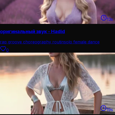
13
s
оригинальный звук - Hadid
rap groove choreography routin
solo female dance
performance
0
19
s