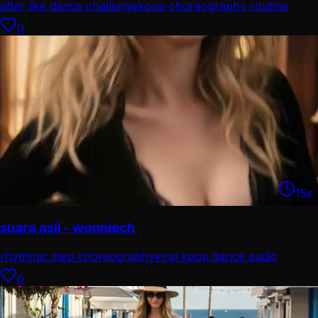
after like dance challenge
kpop choreography routine
0
15
s
suara asli - wonniech
rhythmic step choreography
viral kpop dance audio
0