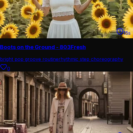
15
s
Boots on the Ground - 803Fresh
bright pop groove routine
rhythmic step choreography
0