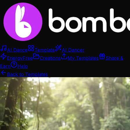
AI Dance
Template
AI Dancer
Energy
Free
Creations
My Templates
Share &
Earn
Help
Back to Templates