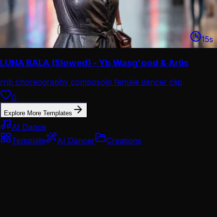
15
s
LUNA BALA (Slowed) - Yb Wasg'ood & Ariis
rnb choreography combo
solo female dancer clip
0
Explore More Templates
AI Dance
Template
AI Dancer
Creations