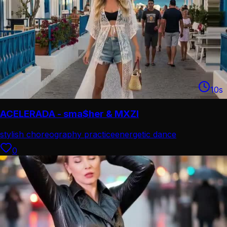
10
s
ACELERADA - sma$her & MXZI
stylish choreography practice
energetic dance
performance
0