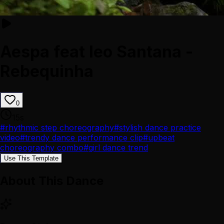
Aespa feat leo Santana -
Rebequinha
0
15
s
#
rhythmic step choreography
#
stylish dance practice
video
#
trendy dance performance clip
#
upbeat
choreography combo
#
girl dance trend
Use This Template
About This Dance