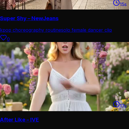
15
s
Super Shy – NewJeans
kpop choreography routine
solo female dancer clip
0
17
s
After Like – IVE