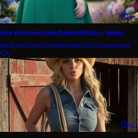
21
s
look at me now zess j5ytee chillznyc - sleeze
trendy pop dance routine
energetic hook choreography
0
15
s