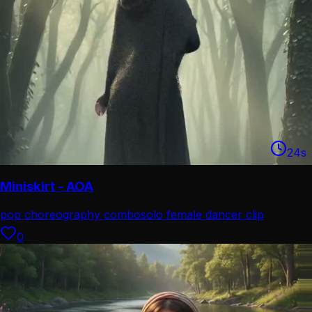
24
s
Miniskirt - AOA
pop choreography combo
solo female dancer clip
0