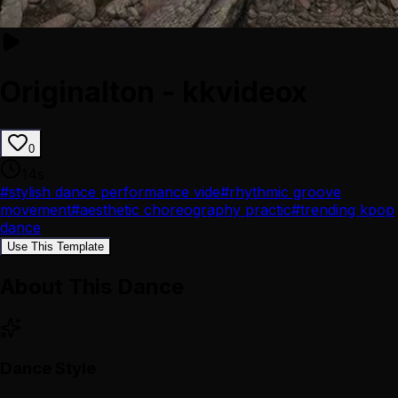
Originalton - kkvideox
0
14
s
#
stylish dance performance vide
#
rhythmic groove
movement
#
aesthetic choreography practic
#
trending kpop
dance
Use This Template
About This Dance
Dance Style