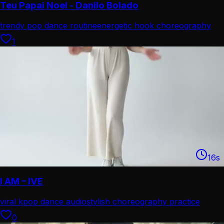
Teu Papai Noel - Danilo Bolado
trendy pop dance routine
energetic hook choreography
1
16
s
I AM – IVE
viral kpop dance audio
stylish choreography practice
0