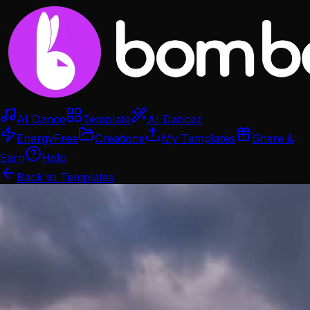
AI Dance
Template
AI Dancer
Energy
Free
Creations
My Templates
Share &
Earn
Help
Back to Templates