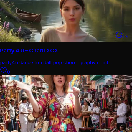
17
s
Party 4 U – Charli XCX
party4u dance trend
alt pop choreography combo
0