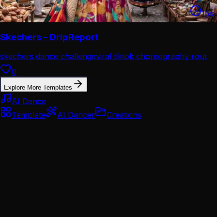
15
s
Skechers – DripReport
skechers dance challenge
viral tiktok choreography rout
0
Explore More Templates
AI Dance
Template
AI Dancer
Creations