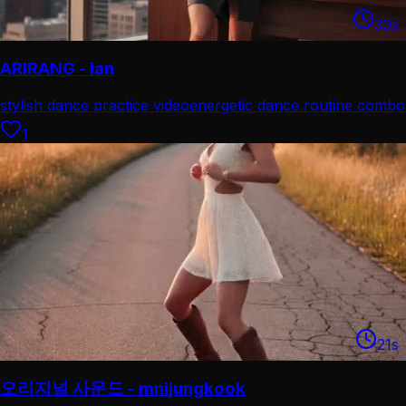
30
s
ARIRANG - ian
stylish dance practice video
energetic dance routine combo
1
21
s
오리지널 사운드 - mnijungkook