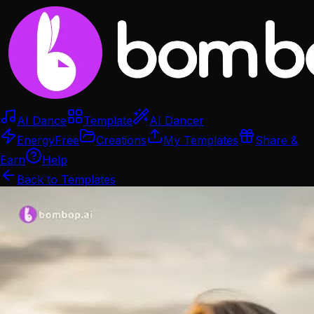
AI Dance
Template
AI Dancer
Energy
Free
Creations
My Templates
Share &
Earn
Help
Back to Templates