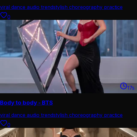
viral dance audio trend
stylish choreography practice
0
17
s
Body to body - BTS
viral dance audio trend
stylish choreography practice
0