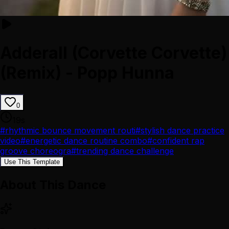
Adderall (Corvette Corvette)
(Remix) - Popp Hunna
0
19
s
#
rhythmic bounce movement routi
#
stylish dance practice
video
#
energetic dance routine combo
#
confident rap
groove choreogra
#
trending dance challenge
Use This Template
About This Dance