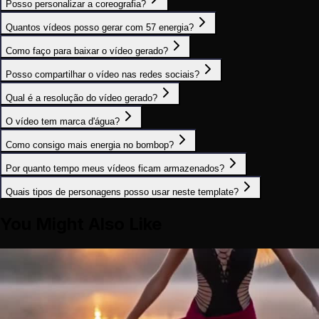
Posso personalizar a coreografia?
Quantos vídeos posso gerar com 57 energia?
Como faço para baixar o vídeo gerado?
Posso compartilhar o vídeo nas redes sociais?
Qual é a resolução do vídeo gerado?
O vídeo tem marca d'água?
Como consigo mais energia no bombop?
Por quanto tempo meus vídeos ficam armazenados?
Quais tipos de personagens posso usar neste template?
You Might Also Like