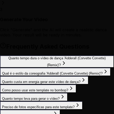
3
Generate Your Video
Click "Generate" and the AI will create a realistic dance
video. Your result will be ready in minutes.
Frequently Asked Questions
Quanto tempo dura o vídeo de dança 'Adderall (Corvette Corvette)
(Remix)'?
Qual é o estilo da coreografia 'Adderall (Corvette Corvette) (Remix)'?
Quanto custa em energia gerar este vídeo de dança?
Como posso usar este template no bombop?
Quanto tempo leva para gerar o vídeo?
Preciso de fotos específicas para este template?