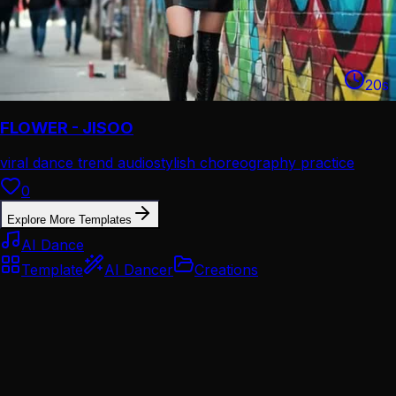
20
s
FLOWER - JISOO
viral dance trend audio
stylish choreography practice
0
Explore More Templates
AI Dance
Template
AI Dancer
Creations