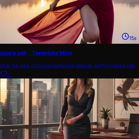
15
s
suara asli - Template Moe
viral hip hop choreography
solo dancer performance clip
0