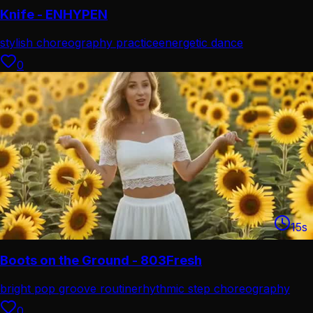
Knife - ENHYPEN
stylish choreography practice
energetic dance
performance
0
15
s
Boots on the Ground - 803Fresh
bright pop groove routine
rhythmic step choreography
0