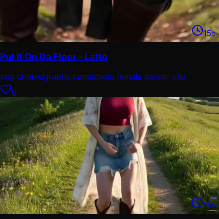
15
s
Put It On Da Floor - Latto
pop choreography combo
solo female dancer clip
0
16
s