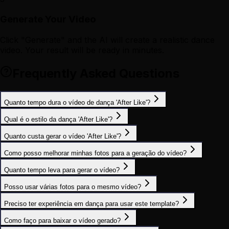
Generate Your Video
Click "Generate" and the AI will create a realistic dance
video. Your result will be ready in minutes.
Frequently Asked Questions
Quanto tempo dura o vídeo de dança 'After Like'?
Qual é o estilo da dança 'After Like'?
Quanto custa gerar o vídeo 'After Like'?
Como posso melhorar minhas fotos para a geração do vídeo?
Quanto tempo leva para gerar o vídeo?
Posso usar várias fotos para o mesmo vídeo?
Preciso ter experiência em dança para usar este template?
Como faço para baixar o vídeo gerado?