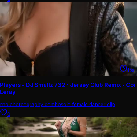
15
s
Players - DJ Smallz 732 - Jersey Club Remix - Coi
Leray
rnb choreography combo
solo female dancer clip
0