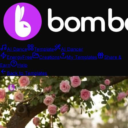
AI Dance
Template
AI Dancer
Energy
Free
Creations
My Templates
Share &
Earn
Help
Back to Templates