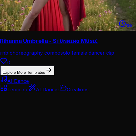
18
s
Rihanna Umbrella - Sᴛᴜɴɴɪɴɢ Mᴜsɪᴄ
rnb choreography combo
solo female dancer clip
0
Explore More Templates
AI Dance
Template
AI Dancer
Creations