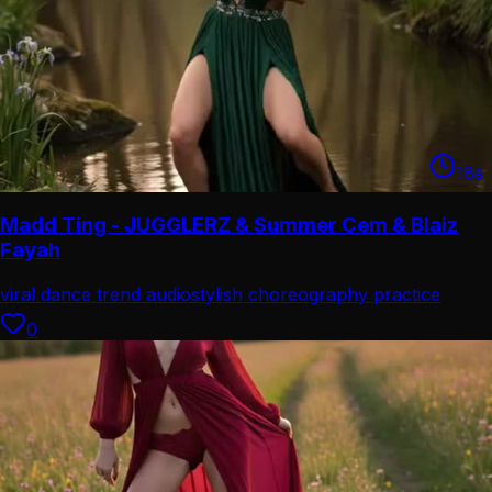
18
s
Madd Ting - JUGGLERZ & Summer Cem & Blaiz
Fayah
viral dance trend audio
stylish choreography practice
0