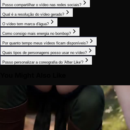
Posso compartilhar o vídeo nas redes sociais?
Qual é a resolução do vídeo gerado?
O vídeo tem marca d'água?
Como consigo mais energia no bombop?
Por quanto tempo meus vídeos ficam disponíveis?
Quais tipos de personagens posso usar no vídeo?
Posso personalizar a coreografia do 'After Like'?
You Might Also Like