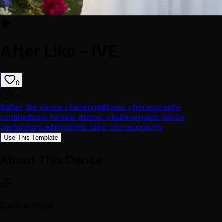
After Like – IVE
0
17
s
#
after like dance challenge
#
kpop choreography
routine
#
solo female dancer clip
#
energetic dance
performance
#
rhythmic step choreography
Use This Template
About This Dance
Dance Style