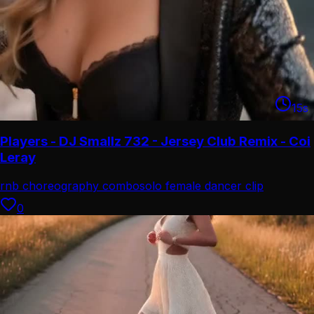
15
s
Players - DJ Smallz 732 - Jersey Club Remix - Coi
Leray
rnb choreography combo
solo female dancer clip
0