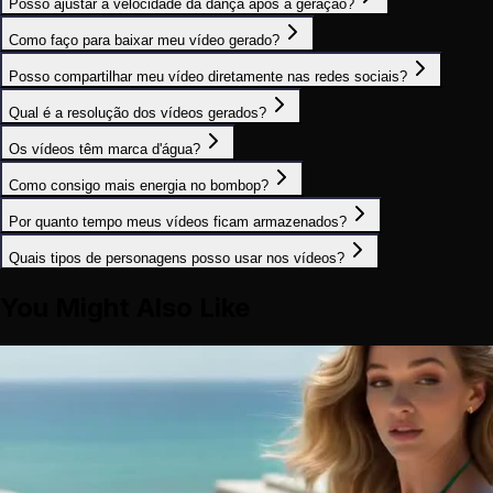
Posso ajustar a velocidade da dança após a geração?
Como faço para baixar meu vídeo gerado?
Posso compartilhar meu vídeo diretamente nas redes sociais?
Qual é a resolução dos vídeos gerados?
Os vídeos têm marca d'água?
Como consigo mais energia no bombop?
Por quanto tempo meus vídeos ficam armazenados?
Quais tipos de personagens posso usar nos vídeos?
You Might Also Like