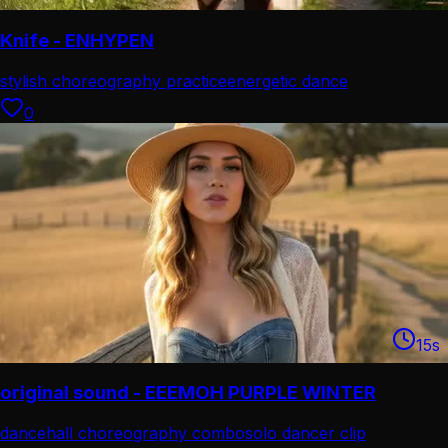
Knife - ENHYPEN
stylish choreography practice
energetic dance
performance
0
15
s
original sound - EEEMOH PURPLE WINTER
dancehall choreography combo
solo dancer clip