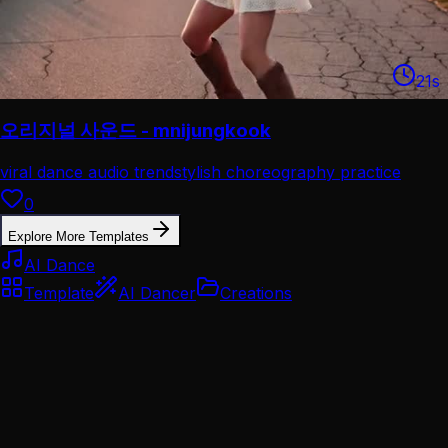
21
s
오리지널 사운드 - mnijungkook
viral dance audio trend
stylish choreography practice
0
Explore More Templates
AI Dance
Template
AI Dancer
Creations