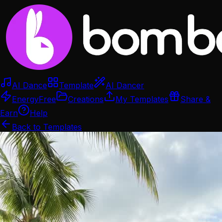
AI Dance
Template
AI Dancer
Energy
Free
Creations
My Templates
Share &
Earn
Help
Back to Templates