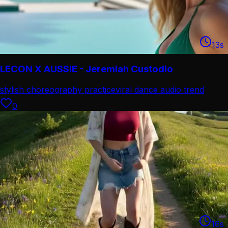
13
s
LECON X AUSSIE - Jeremiah Custodio
stylish choreography practice
viral dance audio trend
0
16
s