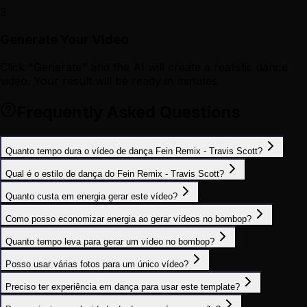
3
Generate Your Video
Click "Generate" and the AI will create a realistic dance
video. Your result will be ready in minutes.
Frequently Asked Questions
Quanto tempo dura o vídeo de dança Fein Remix - Travis Scott?
Qual é o estilo de dança do Fein Remix - Travis Scott?
Quanto custa em energia gerar este vídeo?
Como posso economizar energia ao gerar vídeos no bombop?
Quanto tempo leva para gerar um vídeo no bombop?
Posso usar várias fotos para um único vídeo?
Preciso ter experiência em dança para usar este template?