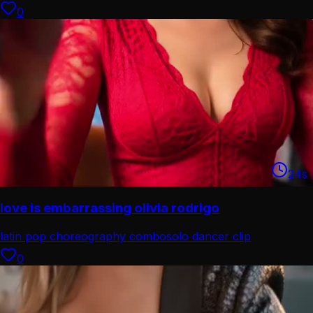
0
24
s
love is embarrassing olivia rodrigo
latin pop choreography combo
solo dancer clip
0