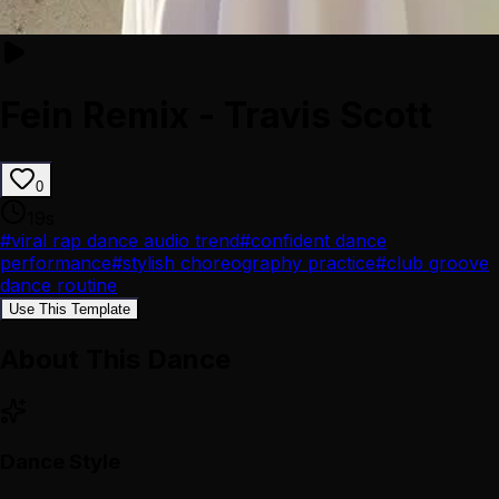
Fein Remix - Travis Scott
0
19
s
#
viral rap dance audio trend
#
confident dance
performance
#
stylish choreography practice
#
club groove
dance routine
Use This Template
About This Dance
Dance Style