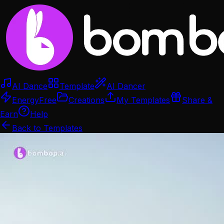
AI Dance
Template
AI Dancer
Energy
Free
Creations
My Templates
Share &
Earn
Help
Back to Templates