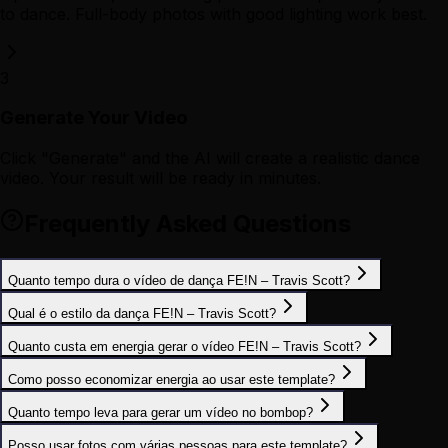
to dance. Full-body photos with good lighting work best.
3
Generate Your Video
Click "Generate" and the AI will create a realistic dance
video. Your result will be ready in minutes.
Frequently Asked Questions
Quanto tempo dura o vídeo de dança FE!N – Travis Scott?
Qual é o estilo da dança FE!N – Travis Scott?
Quanto custa em energia gerar o vídeo FE!N – Travis Scott?
Como posso economizar energia ao usar este template?
Quanto tempo leva para gerar um vídeo no bombop?
Posso usar fotos com várias pessoas para este template?