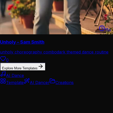
15
s
Unholy – Sam Smith
unholy choreography combo
dark themed dance routine
0
Explore More Templates
AI Dance
Template
AI Dancer
Creations