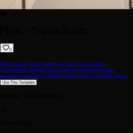
FE!N – Travis Scott
0
16
s
#
fein dance challenge
#
hype rap choreography
routine
#
solo female dancer performanc
#
energetic
bounce movement comb
#
rhythmic hip hop dance steps
Use This Template
About This Dance
Dance Style