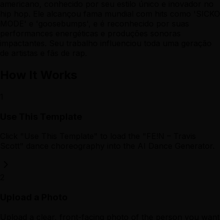
americano, conhecido por seu estilo único e inovador no
hip hop. Ele alcançou fama mundial com hits como 'SICKO
MODE' e 'goosebumps', e é reconhecido por suas
performances energéticas e produções sonoras
impactantes. Seu trabalho influenciou toda uma geração
de artistas e fãs de rap.
How It Works
1
Use This Template
Click "Use This Template" to load the "FE!N – Travis
Scott" dance choreography into the AI Dance Generator.
2
Upload a Photo
Upload a clear, front-facing photo of the person you want