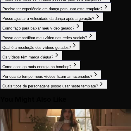
Preciso ter experiência em dança para usar este template?
Posso ajustar a velocidade da dança após a geração?
Como faço para baixar meu vídeo gerado?
Posso compartilhar meu vídeo nas redes sociais?
Qual é a resolução dos vídeos gerados?
Os vídeos têm marca d'água?
Como consigo mais energia no bombop?
Por quanto tempo meus vídeos ficam armazenados?
Quais tipos de personagens posso usar neste template?
You Might Also Like