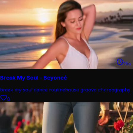
15
s
Break My Soul – Beyoncé
break my soul dance routine
house groove choreography
0