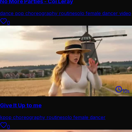
No More Parties - Coi Leray
dance pop choreography routine
solo female dancer video
0
10
s
Give It Up to me
kpop choreography routine
solo female dancer
performance
0