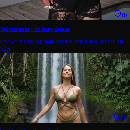
11
s
Womanizer - Britney Spear
crunk rnb choreography routine
female solo dancer clip
0
21
s