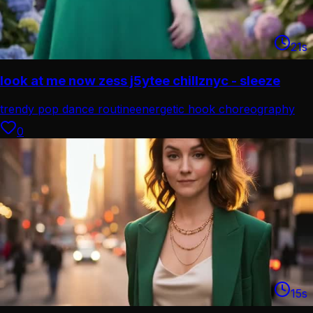
21
s
look at me now zess j5ytee chillznyc - sleeze
trendy pop dance routine
energetic hook choreography
0
15
s