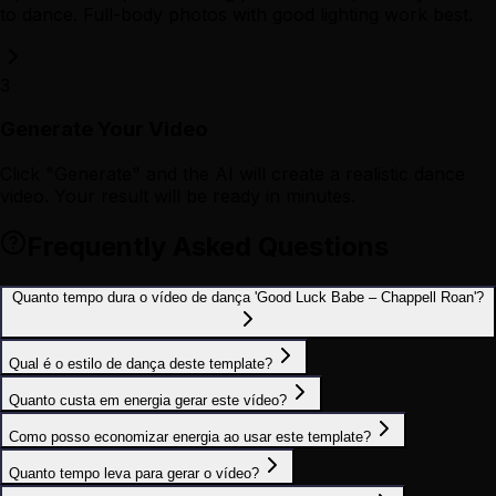
to dance. Full-body photos with good lighting work best.
3
Generate Your Video
Click "Generate" and the AI will create a realistic dance
video. Your result will be ready in minutes.
Frequently Asked Questions
Quanto tempo dura o vídeo de dança 'Good Luck Babe – Chappell Roan'?
Qual é o estilo de dança deste template?
Quanto custa em energia gerar este vídeo?
Como posso economizar energia ao usar este template?
Quanto tempo leva para gerar o vídeo?