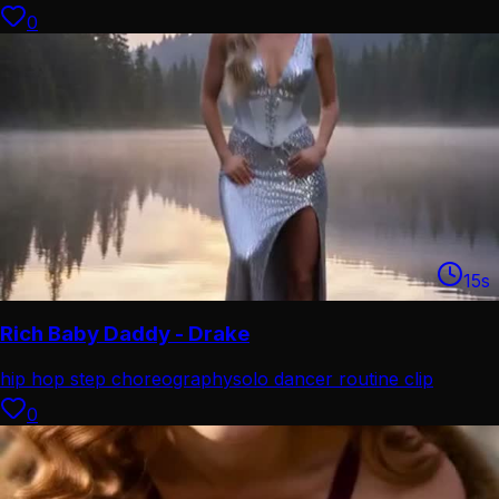
performance
0
15
s
Rich Baby Daddy - Drake
hip hop step choreography
solo dancer routine clip
0