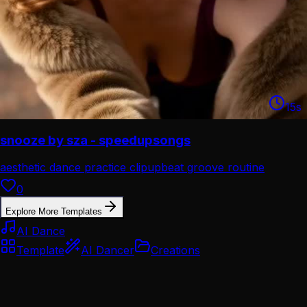
15
s
snooze by sza - speedupsongs
aesthetic dance practice clip
upbeat groove routine
0
Explore More Templates
AI Dance
Template
AI Dancer
Creations