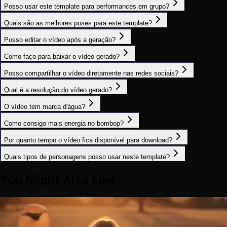
Posso usar este template para performances em grupo?
Quais são as melhores poses para este template?
Posso editar o vídeo após a geração?
Como faço para baixar o vídeo gerado?
Posso compartilhar o vídeo diretamente nas redes sociais?
Qual é a resolução do vídeo gerado?
O vídeo tem marca d'água?
Como consigo mais energia no bombop?
Por quanto tempo o vídeo fica disponível para download?
Quais tipos de personagens posso usar neste template?
You Might Also Like