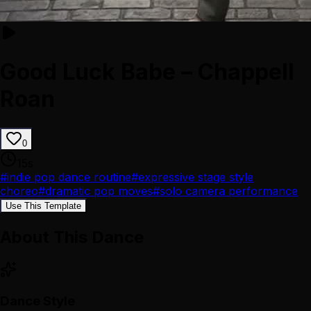
Good Luck Babe – Chappell
Roan
0
15
s
#
indie pop dance routine
#
expressive stage style
choreo
#
dramatic pop moves
#
solo camera performance
Use This Template
About This Dance
Dance Style