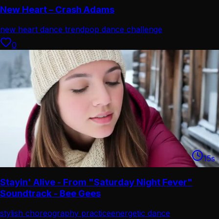
New Heart – Crash Adams
new heart dance trend
pop dance challenge
0
15
s
Stayin' Alive - From "Saturday Night Fever"
Soundtrack - Bee Gees
stylish choreography practice
energetic dance