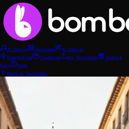
AI Dance
Template
AI Dancer
Energy
Free
Creations
My Templates
Share &
Earn
Help
Back to Templates