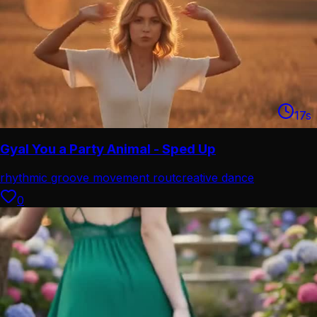
17
s
Gyal You a Party Animal - Sped Up
rhythmic groove movement rout
creative dance
performance
0