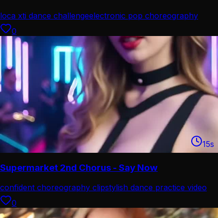
loca xti dance challenge
electronic pop choreography
0
15
s
Supermarket 2nd Chorus - Say Now
confident choreography clip
stylish dance practice video
0