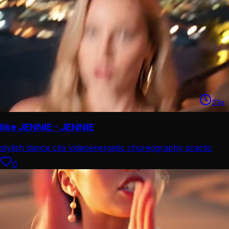
23
s
like JENNIE - JENNIE
stylish dance clip video
energetic choreography practic
0