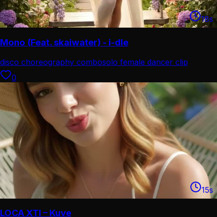
18
s
Mono (Feat. skaiwater) - i-dle
disco choreography combo
solo female dancer clip
0
15
s
LOCA XTI – Kuve