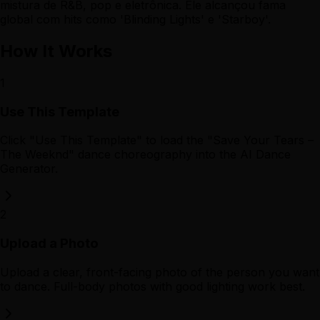
mistura de R&B, pop e eletrônica. Ele alcançou fama
global com hits como 'Blinding Lights' e 'Starboy'.
How It Works
1
Use This Template
Click "Use This Template" to load the "Save Your Tears –
The Weeknd" dance choreography into the AI Dance
Generator.
2
Upload a Photo
Upload a clear, front-facing photo of the person you want
to dance. Full-body photos with good lighting work best.