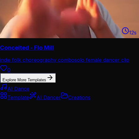
12
s
Conceited - Flo Mill
indie folk choreography combo
solo female dancer clip
0
Explore More Templates
AI Dance
Template
AI Dancer
Creations