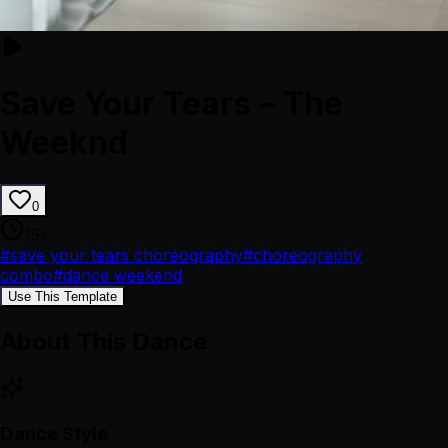
Save Your Tears – The
Weeknd
0
15
s
#
save your tears choreography
#
choreography
combo
#
dance weekend
Use This Template
About This Dance
Dance Style