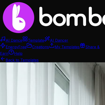
AI Dance
Template
AI Dancer
Energy
Free
Creations
My Templates
Share &
Earn
Help
Back to Templates