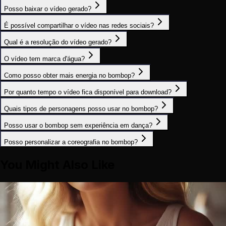
Posso baixar o vídeo gerado?
É possível compartilhar o vídeo nas redes sociais?
Qual é a resolução do vídeo gerado?
O vídeo tem marca d'água?
Como posso obter mais energia no bombop?
Por quanto tempo o vídeo fica disponível para download?
Quais tipos de personagens posso usar no bombop?
Posso usar o bombop sem experiência em dança?
Posso personalizar a coreografia no bombop?
You Might Also Like