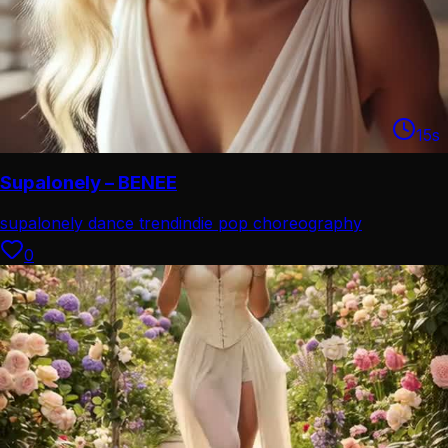
15
s
Supalonely – BENEE
supalonely dance trend
indie pop choreography
0