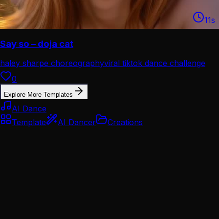
11
s
Say so – doja cat
haley sharpe choreography
viral tiktok dance challenge
0
Explore More Templates
AI Dance
Template
AI Dancer
Creations