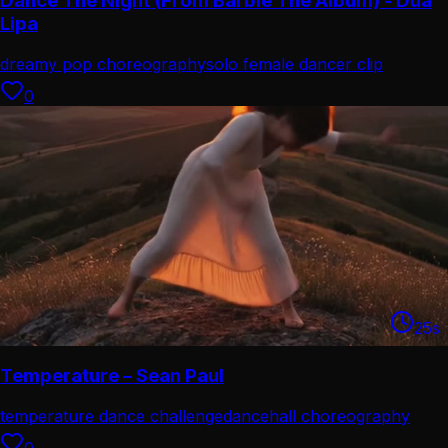
Dance The Night (From Barbie The Album) - Dua
Lipa
dreamy pop choreography
solo female dancer clip
0
25
s
Temperature – Sean Paul
temperature dance challenge
dancehall choreography
combo