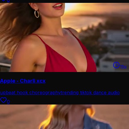
0
15
s
Apple - Charli xcx
upbeat hook choreography
trending tiktok dance audio
0