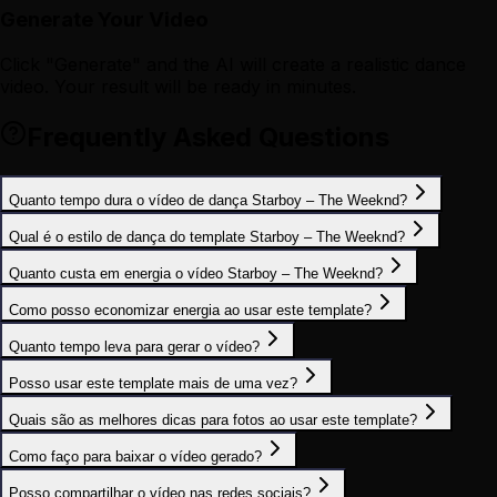
Generate Your Video
Click "Generate" and the AI will create a realistic dance
video. Your result will be ready in minutes.
Frequently Asked Questions
Quanto tempo dura o vídeo de dança Starboy – The Weeknd?
Qual é o estilo de dança do template Starboy – The Weeknd?
Quanto custa em energia o vídeo Starboy – The Weeknd?
Como posso economizar energia ao usar este template?
Quanto tempo leva para gerar o vídeo?
Posso usar este template mais de uma vez?
Quais são as melhores dicas para fotos ao usar este template?
Como faço para baixar o vídeo gerado?
Posso compartilhar o vídeo nas redes sociais?