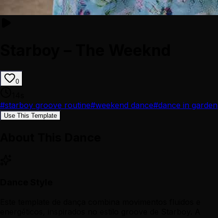
Starboy – The Weeknd
0
14
s
#
starboy groove routine
#
weekend dance
#
dance in garden
Use This Template
About This Dance
Dance Style
Este template de dança combina movimentos fluidos e
energéticos, inspirados no estilo groove de Starboy. A