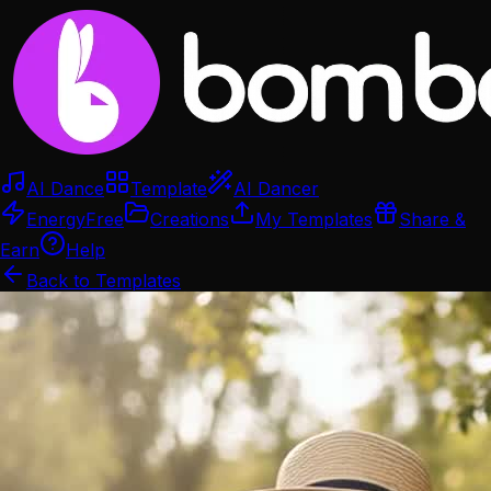
AI Dance
Template
AI Dancer
Energy
Free
Creations
My Templates
Share &
Earn
Help
Back to Templates