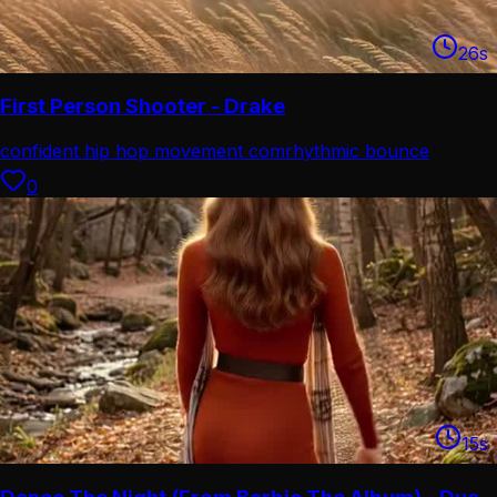
26
s
First Person Shooter - Drake
confident hip hop movement com
rhythmic bounce
choreography
0
15
s