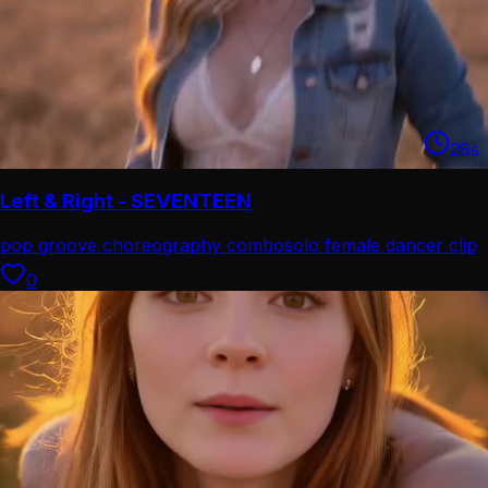
28
s
Left & Right - SEVENTEEN
pop groove choreography combo
solo female dancer clip
0