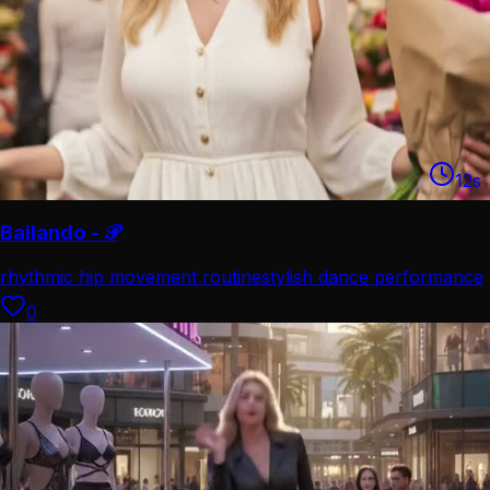
12
s
Bailando - 𝒫
rhythmic hip movement routine
stylish dance performance
vide
0