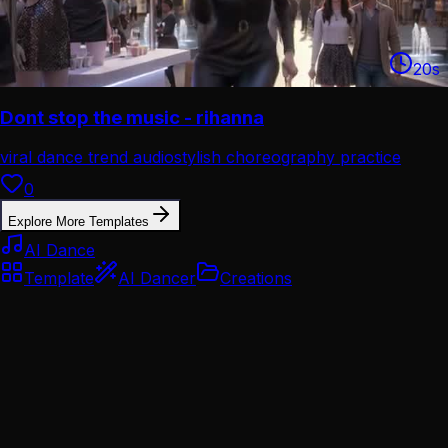
20
s
Dont stop the music - rihanna
viral dance trend audio
stylish choreography practice
0
Explore More Templates
AI Dance
Template
AI Dancer
Creations