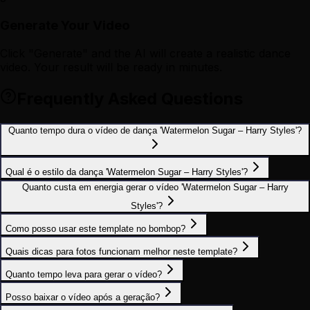
Generate Your Video
Click "Generate" and the AI will create a realistic dance
video. Your result will be ready in minutes.
Frequently Asked Questions
Quanto tempo dura o vídeo de dança 'Watermelon Sugar – Harry Styles'?
Qual é o estilo da dança 'Watermelon Sugar – Harry Styles'?
Quanto custa em energia gerar o vídeo 'Watermelon Sugar – Harry
Styles'?
Como posso usar este template no bombop?
Quais dicas para fotos funcionam melhor neste template?
Quanto tempo leva para gerar o vídeo?
Posso baixar o vídeo após a geração?