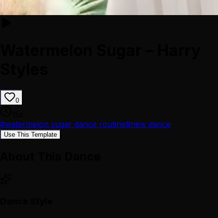
Watermelon Sugar – Harry
Styles
0
15
s
#
watermelon sugar dance routine
#
new dance
Use This Template
About This Dance
Dance Style