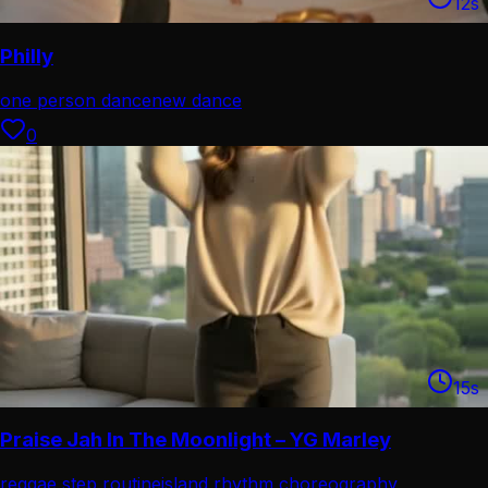
12
s
Philly
one person dance
new dance
0
15
s
Praise Jah In The Moonlight – YG Marley
reggae step routine
island rhythm choreography