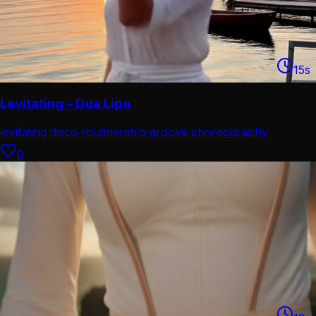
15
s
Levitating – Dua Lipa
levitating disco routine
retro groove choreography
0