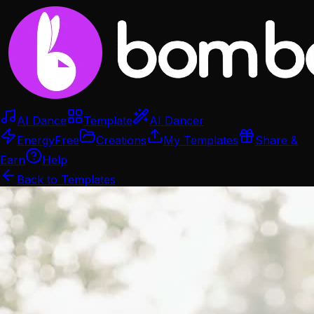
AI Dance
Template
AI Dancer
Energy
Free
Creations
My Templates
Share &
Earn
Help
Back to Templates