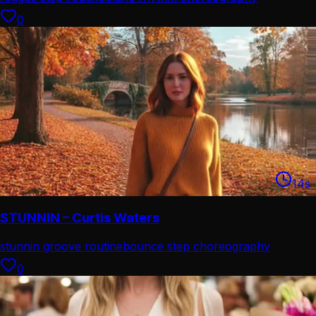
0
14
s
STUNNIN – Curtis Waters
stunnin groove routine
bounce step choreography
0