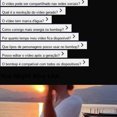
O vídeo pode ser compartilhado nas redes sociais?
Qual é a resolução do vídeo gerado?
O vídeo tem marca d'água?
Como consigo mais energia no bombop?
Por quanto tempo meu vídeo fica disponível?
Que tipos de personagens posso usar no bombop?
Posso editar o vídeo após a geração?
O bombop é compatível com todos os dispositivos?
You Might Also Like