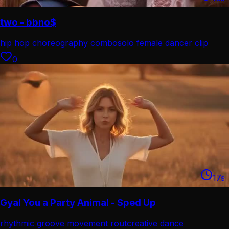
two - bbno$
hip hop choreography combo
solo female dancer clip
0
17
s
Gyal You a Party Animal - Sped Up
rhythmic groove movement rout
creative dance