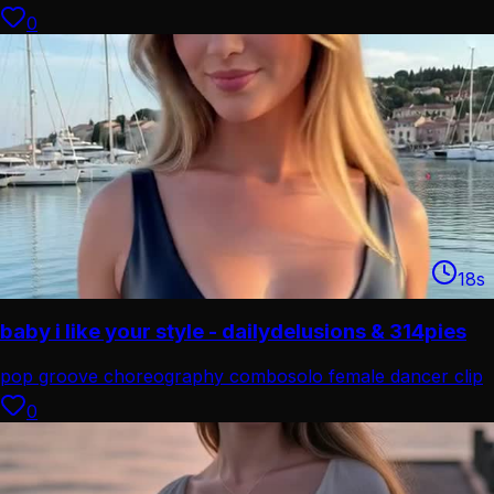
performance
0
18
s
baby i like your style - dailydelusions & 314pies
pop groove choreography combo
solo female dancer clip
0