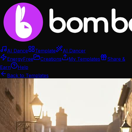
AI Dance
Template
AI Dancer
Energy
Free
Creations
My Templates
Share &
Earn
Help
Back to Templates