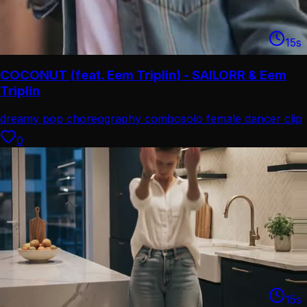
15
s
COCONUT (feat. Eem Triplin) - SAILORR & Eem
Triplin
dreamy pop choreography combo
solo female dancer clip
0
15
s