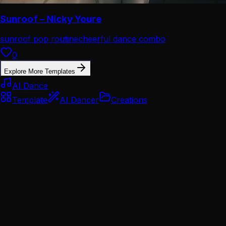
Sunroof – Nicky Youre
sunroof pop routine
cheerful dance combo
0
Explore More Templates
AI Dance
Template
AI Dancer
Creations