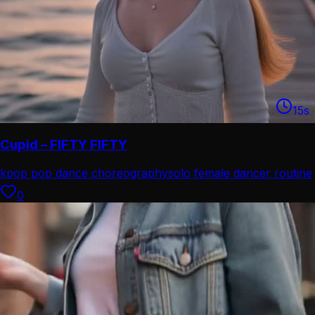
15
s
Cupid – FIFTY FIFTY
kpop pop dance choreography
solo female dancer routine
0