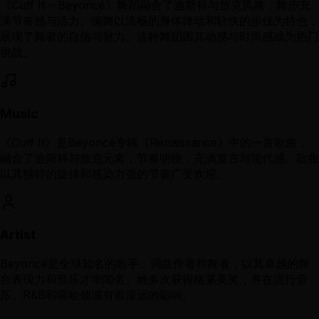
《Cuff It – Beyoncé》舞蹈融合了迪斯科与放克风格，舞步充
满节奏感与活力。编舞以流畅的身体律动和轻快的步伐为特色，
展现了舞者的自信与魅力。这种舞蹈因其动感与时尚感成为热门
挑战。
Music
《Cuff It》是Beyoncé专辑《Renaissance》中的一首歌曲，
融合了迪斯科与放克元素，节奏明快，充满复古与现代感。歌曲
以其独特的旋律和感染力强的节奏广受欢迎。
Artist
Beyoncé是全球知名的歌手、词曲作者和舞者，以其卓越的舞
台表现力和音乐才华闻名。她多次获得格莱美奖，并在流行音
乐、R&B和嘻哈领域有着深远的影响。