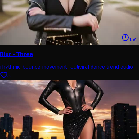
15
s
Blur - Three
rhythmic bounce movement routi
viral dance trend audio
0