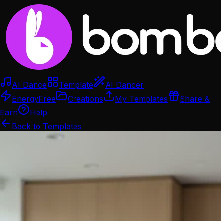
AI Dance
Template
AI Dancer
Energy
Free
Creations
My Templates
Share &
Earn
Help
Back to Templates