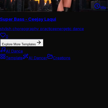
16
s
Super Bass - Ceejay Laqui
stylish choreography practice
energetic dance
performance
0
Explore More Templates
AI Dance
Template
AI Dancer
Creations