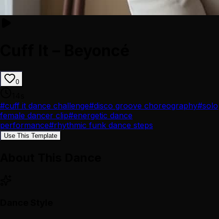
Cuff It – Beyoncé
0
14
s
#
cuff it dance challenge
#
disco groove choreography
#
solo
female dancer clip
#
energetic dance
performance
#
rhythmic funk dance steps
Use This Template
About This Dance
Dance Style