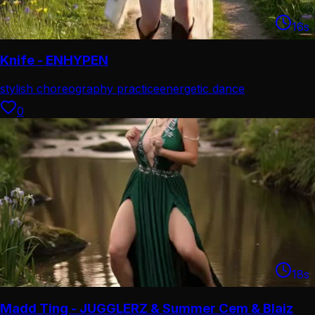
16
s
Knife - ENHYPEN
stylish choreography practice
energetic dance
performance
0
18
s
Madd Ting - JUGGLERZ & Summer Cem & Blaiz