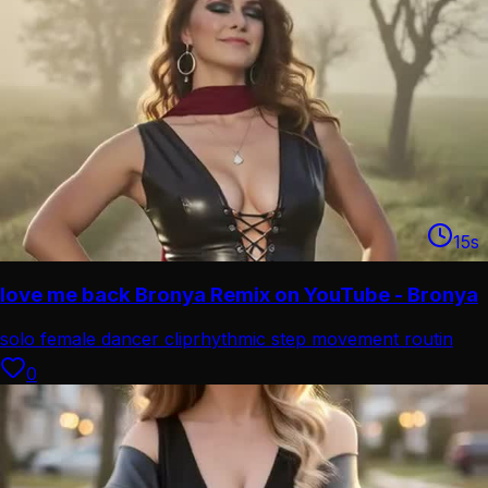
15
s
love me back Bronya Remix on YouTube - Bronya
solo female dancer clip
rhythmic step movement routin
0