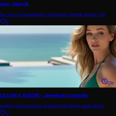
two - bbno$
hip hop choreography combo
solo female dancer clip
0
13
s
LECON X AUSSIE - Jeremiah Custodio
stylish choreography practice
viral dance audio trend
0