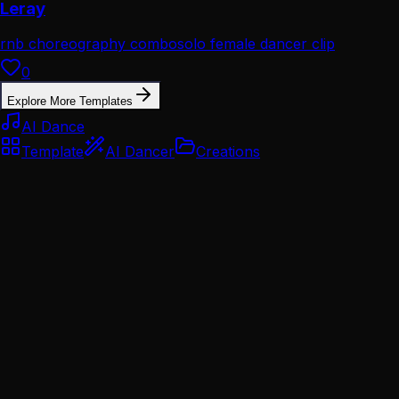
Leray
rnb choreography combo
solo female dancer clip
0
Explore More Templates
AI Dance
Template
AI Dancer
Creations