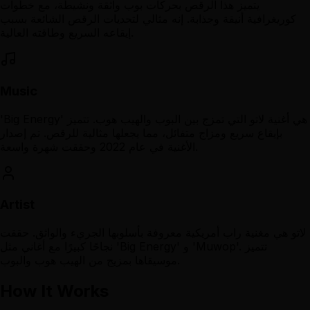
يتميز هذا الرقص بحركات بوب واثقة ونشيطة، مع خطوات
كوريغرافية أنيقة وجذابة. إنه مثالي لتحديات الرقص الشائعة بسبب
إيقاعه السريع وطاقته العالية.
Music
'Big Energy' هي أغنية لاتو التي تمزج بين البوب والهيب هوب. تتميز
بإيقاع سريع ومزاج متفائل، مما يجعلها مثالية للرقص. تم إصدار
الأغنية في عام 2022 وحققت شهرة واسعة.
Artist
لاتو هي مغنية راب أمريكية معروفة بأسلوبها الجريء والواثق. حققت
نجاحًا كبيرًا مع أغاني مثل 'Big Energy' و 'Muwop'. تتميز
موسيقاها بمزيج من الهيب هوب والبوب.
How It Works