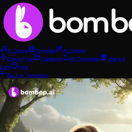
AI Dance
Template
AI Dancer
Energy
Free
Creations
My Templates
Share &
Earn
Help
Back to Templates