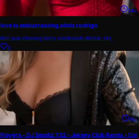
24
s
love is embarrassing olivia rodrigo
latin pop choreography combo
solo dancer clip
0
15
s
Players - DJ Smallz 732 - Jersey Club Remix - Coi