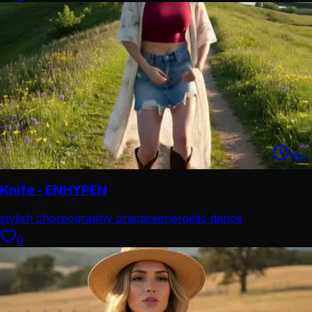
16
s
Knife - ENHYPEN
stylish choreography practice
energetic dance
performance
0