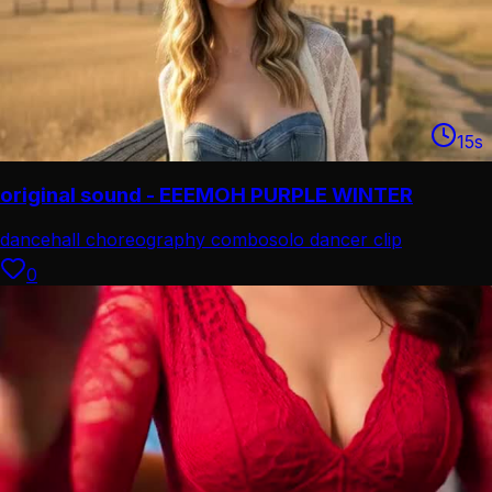
15
s
original sound - EEEMOH PURPLE WINTER
dancehall choreography combo
solo dancer clip
0