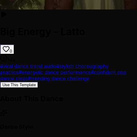
Big Energy - Latto
0
14
s
#
viral dance trend audio
#
stylish choreography
practice
#
energetic dance performance
#
confident pop
dance steps
#
trending dance challenge
Use This Template
About This Dance
Dance Style