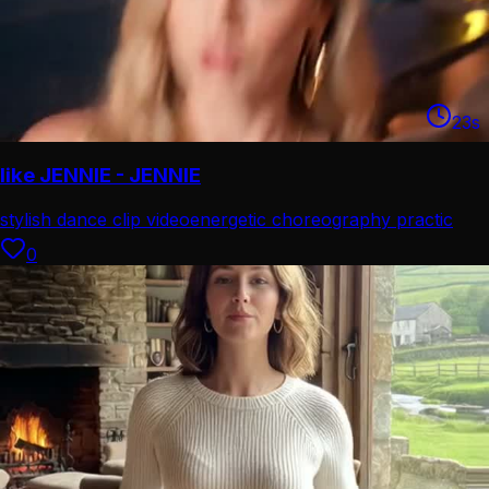
23
s
like JENNIE - JENNIE
stylish dance clip video
energetic choreography practic
0