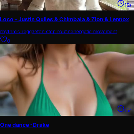
15
s
Loco - Justin Quiles & Chimbala & Zion & Lennox
rhythmic reggaeton step routin
energetic movement
choreograph
0
15
s
One dance -Drake