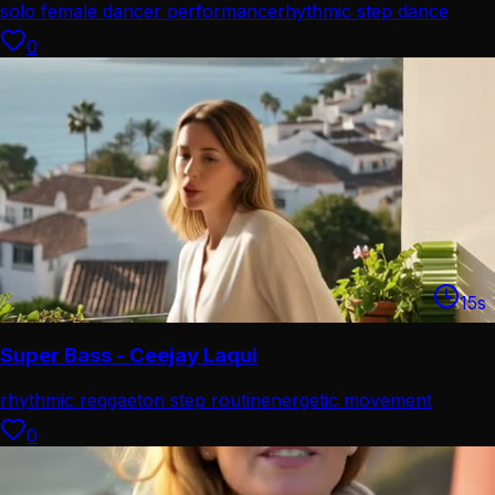
solo female dancer performance
rhythmic step dance
routine
0
15
s
Super Bass - Ceejay Laqui
rhythmic reggaeton step routin
energetic movement
choreograp
0