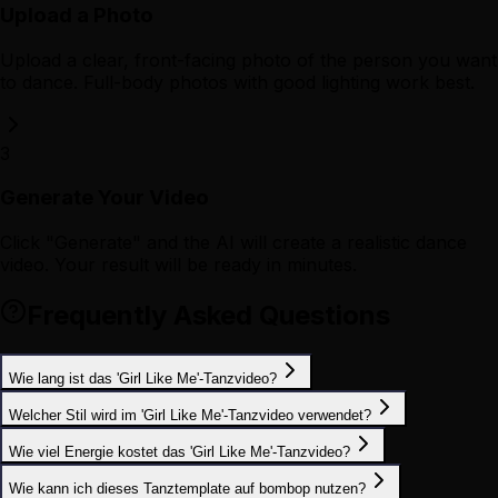
Upload a Photo
Upload a clear, front-facing photo of the person you want
to dance. Full-body photos with good lighting work best.
3
Generate Your Video
Click "Generate" and the AI will create a realistic dance
video. Your result will be ready in minutes.
Frequently Asked Questions
Wie lang ist das 'Girl Like Me'-Tanzvideo?
Welcher Stil wird im 'Girl Like Me'-Tanzvideo verwendet?
Wie viel Energie kostet das 'Girl Like Me'-Tanzvideo?
Wie kann ich dieses Tanztemplate auf bombop nutzen?