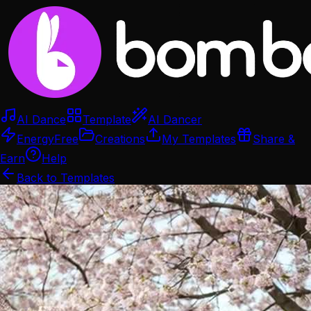
AI Dance
Template
AI Dancer
Energy
Free
Creations
My Templates
Share &
Earn
Help
Back to Templates