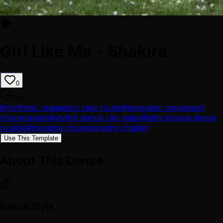
Girl Like Me - Shakira
0
15
s
#
rhythmic reggaeton step routin
#
energetic movement
choreograph
#
stylish dance clip video
#
latin groove dance
routine
#
trending choreography challen
Use This Template
About This Dance
Dance Style