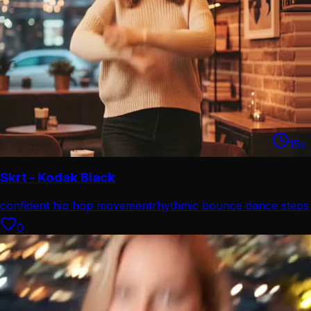
15
s
Skrt - Kodak Black
confident hip hop movement
rhythmic bounce dance steps
0