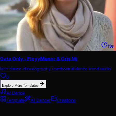
19
s
Gata Only - FloyyMenor & Cris Mj
latin dance choreography combo
viral dance trend audio
0
Explore More Templates
AI Dance
Template
AI Dancer
Creations