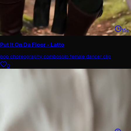
15
s
Put It On Da Floor - Latto
pop choreography combo
solo female dancer clip
0