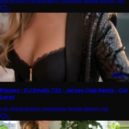
pop groove choreography routin
solo female dancer clip
0
15
s
Players - DJ Smallz 732 - Jersey Club Remix - Coi
Leray
rnb choreography combo
solo female dancer clip
0