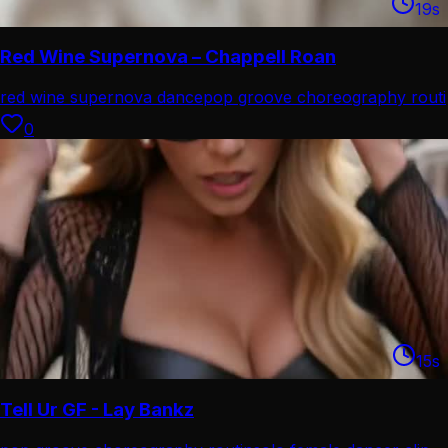
19
s
Red Wine Supernova – Chappell Roan
red wine supernova dance
pop groove choreography routi
0
15
s
Tell Ur GF - Lay Bankz