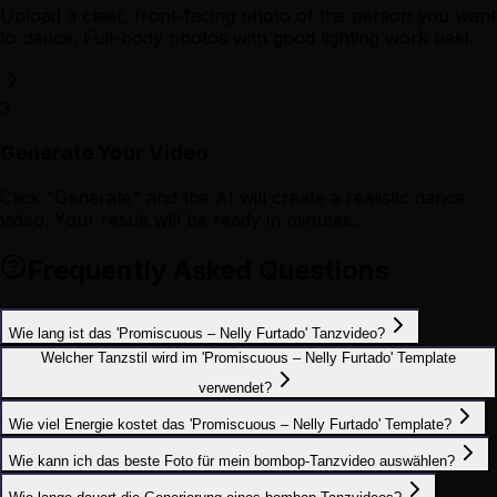
Upload a clear, front-facing photo of the person you want
to dance. Full-body photos with good lighting work best.
3
Generate Your Video
Click "Generate" and the AI will create a realistic dance
video. Your result will be ready in minutes.
Frequently Asked Questions
Wie lang ist das 'Promiscuous – Nelly Furtado' Tanzvideo?
Welcher Tanzstil wird im 'Promiscuous – Nelly Furtado' Template
verwendet?
Wie viel Energie kostet das 'Promiscuous – Nelly Furtado' Template?
Wie kann ich das beste Foto für mein bombop-Tanzvideo auswählen?