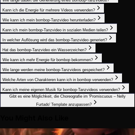
Wie lange dauert die Generierung eines bombop-Tanzvideos?
Kann ich die Energie für mehrere Videos verwenden?
Wie kann ich mein bombop-Tanzvideo herunterladen?
Kann ich mein bombop-Tanzvideo in sozialen Medien teilen?
In welcher Auflösung wird das bombop-Tanzvideo generiert?
Hat das bombop-Tanzvideo ein Wasserzeichen?
Wie kann ich mehr Energie für bombop bekommen?
Wie lange werden meine bombop-Tanzvideos gespeichert?
Welche Arten von Charakteren kann ich in bombop verwenden?
Kann ich meine eigenen Musik für bombop-Tanzvideos verwenden?
Gibt es eine Möglichkeit, die Choreografie im 'Promiscuous – Nelly
Furtado' Template anzupassen?
You Might Also Like