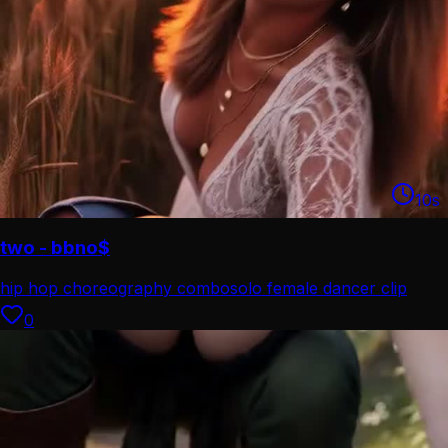
10
s
two - bbno$
hip hop choreography combo
solo female dancer clip
0