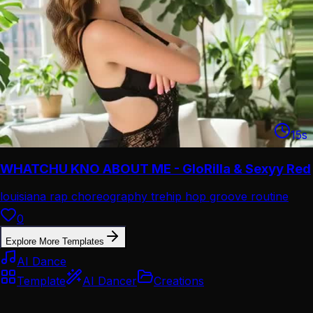
15
s
WHATCHU KNO ABOUT ME - GloRilla & Sexyy Red
louisiana rap choreography tre
hip hop groove routine
0
Explore More Templates
AI Dance
Template
AI Dancer
Creations