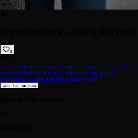
Promiscuous – Nelly Furtado
0
18
s
#
promiscuous dance routine
#
pop groove choreography
combo
#
solo female dancer clip
#
rhythmic dance
movement routin
#
viral dance audio trend
Use This Template
About This Dance
Dance Style