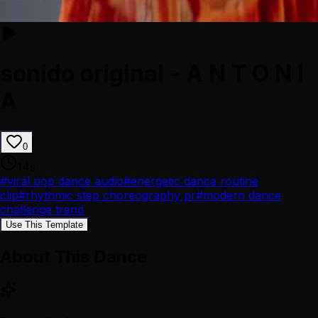
sonido original - A N T O N I
A
0
14
s
#
viral pop dance audio
#
energetic dance routine
clip
#
rhythmic step choreography pr
#
modern dance
challenge trend
Use This Template
About This Dance