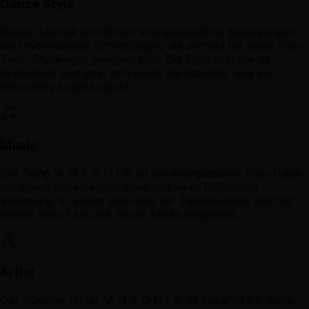
Dance Style
Dieser Tanzstil kombiniert energiegeladene Bewegungen
mit rhythmischen Schrittfolgen, die perfekt für virale Pop-
Tanz-Challenges geeignet sind. Die Choreografie ist
dynamisch und lässt sich leicht nachtanzen, was sie
besonders beliebt macht.
Music
Der Song 'A N T O N I A' ist ein energetischer Pop-Track
mit einem mitreißenden Beat und einer fröhlichen
Stimmung. Er eignet sich ideal für Tanzroutinen und hat
bereits viele Fans auf Social Media begeistert.
Artist
Der Künstler hinter 'A N T O N I A' ist bekannt für seine