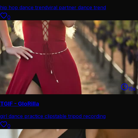
hip hop dance trend
viral partner dance trend
0
15
s
TGIF - GloRilla
girl dance practice clip
stable tripod recording
0