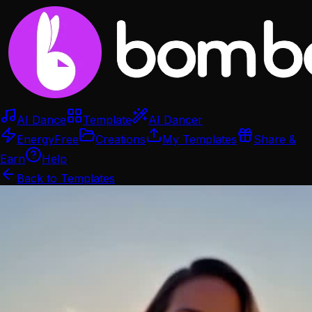
AI Dance
Template
AI Dancer
Energy
Free
Creations
My Templates
Share &
Earn
Help
Back to Templates