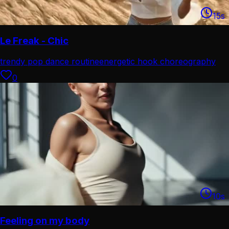
15
s
Le Freak - Chic
trendy pop dance routine
energetic hook choreography
0
10
s
Feeling on my body