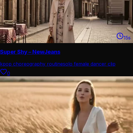
15
s
Super Shy – NewJeans
kpop choreography routine
solo female dancer clip
0