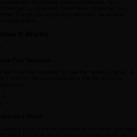
mitreißenden Pop-Songs und seine Fähigkeit, Tanz-
Challenges zu inspirieren. Seine Musik ist geprägt von
hoher Energie und eingängigen Melodien, die weltweit
Anklang finden.
How It Works
1
Use This Template
Click "Use This Template" to load the "sonido original - A
N T O N I A" dance choreography into the AI Dance
Generator.
2
Upload a Photo
Upload a clear, front-facing photo of the person you want
to dance. Full-body photos with good lighting work best.