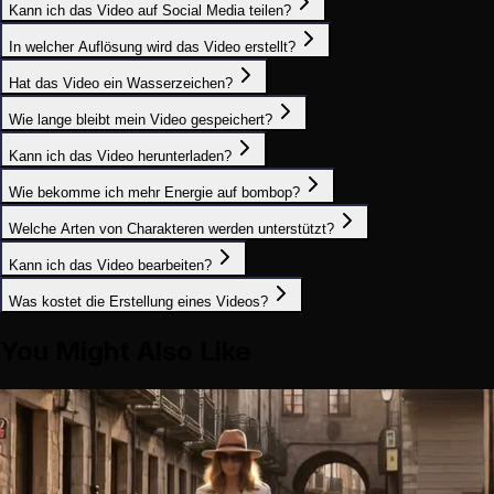
Kann ich das Video auf Social Media teilen?
In welcher Auflösung wird das Video erstellt?
Hat das Video ein Wasserzeichen?
Wie lange bleibt mein Video gespeichert?
Kann ich das Video herunterladen?
Wie bekomme ich mehr Energie auf bombop?
Welche Arten von Charakteren werden unterstützt?
Kann ich das Video bearbeiten?
Was kostet die Erstellung eines Videos?
You Might Also Like