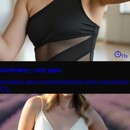
11
s
Zombieboy – lady gaga
zombieboy dance challenge
halloween style choreography
0