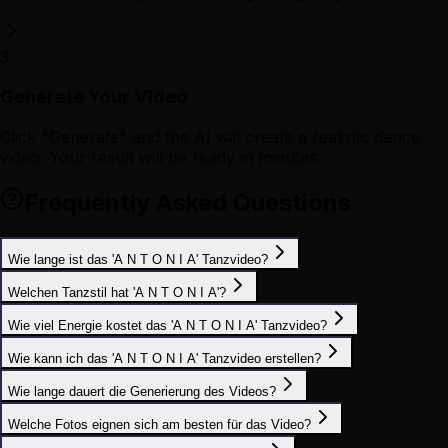
3
Generate Your Video
Click "Generate" and the AI will create a realistic dance
video. Your result will be ready in minutes.
Frequently Asked Questions
Wie lange ist das 'A N T O N I A' Tanzvideo?
Welchen Tanzstil hat 'A N T O N I A'?
Wie viel Energie kostet das 'A N T O N I A' Tanzvideo?
Wie kann ich das 'A N T O N I A' Tanzvideo erstellen?
Wie lange dauert die Generierung des Videos?
Welche Fotos eignen sich am besten für das Video?