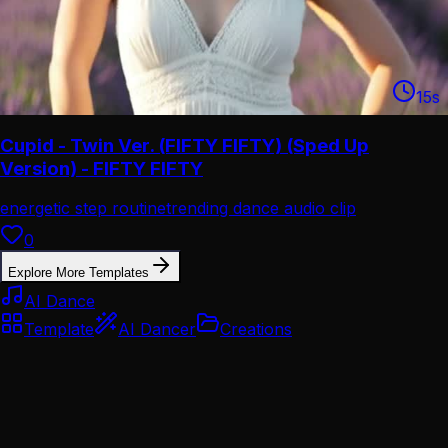
15
s
Cupid - Twin Ver. (FIFTY FIFTY) (Sped Up
Version) - FIFTY FIFTY
energetic step routine
trending dance audio clip
0
Explore More Templates
AI Dance
Template
AI Dancer
Creations