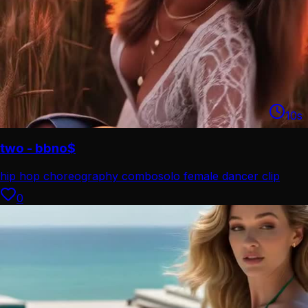
10
s
two - bbno$
hip hop choreography combo
solo female dancer clip
0