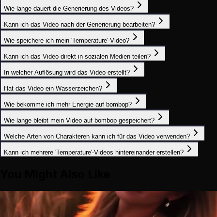
Wie lange dauert die Generierung des Videos?
Kann ich das Video nach der Generierung bearbeiten?
Wie speichere ich mein 'Temperature'-Video?
Kann ich das Video direkt in sozialen Medien teilen?
In welcher Auflösung wird das Video erstellt?
Hat das Video ein Wasserzeichen?
Wie bekomme ich mehr Energie auf bombop?
Wie lange bleibt mein Video auf bombop gespeichert?
Welche Arten von Charakteren kann ich für das Video verwenden?
Kann ich mehrere 'Temperature'-Videos hintereinander erstellen?
You Might Also Like