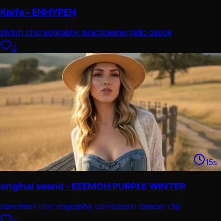
Knife - ENHYPEN
stylish choreography practice
energetic dance
performance
0
15
s
original sound - EEEMOH PURPLE WINTER
dancehall choreography combo
solo dancer clip