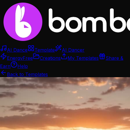
AI Dance
Template
AI Dancer
Energy
Free
Creations
My Templates
Share &
Earn
Help
Back to Templates