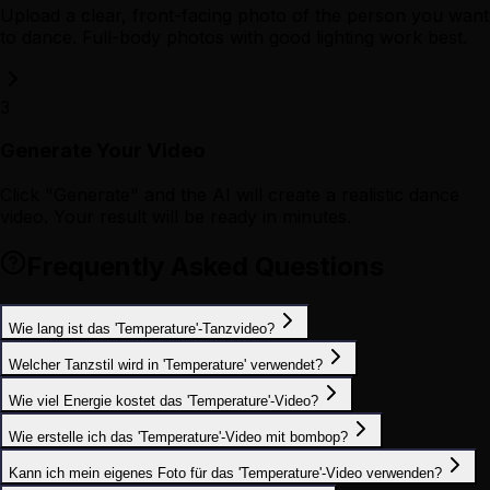
Upload a clear, front-facing photo of the person you want
to dance. Full-body photos with good lighting work best.
3
Generate Your Video
Click "Generate" and the AI will create a realistic dance
video. Your result will be ready in minutes.
Frequently Asked Questions
Wie lang ist das 'Temperature'-Tanzvideo?
Welcher Tanzstil wird in 'Temperature' verwendet?
Wie viel Energie kostet das 'Temperature'-Video?
Wie erstelle ich das 'Temperature'-Video mit bombop?
Kann ich mein eigenes Foto für das 'Temperature'-Video verwenden?