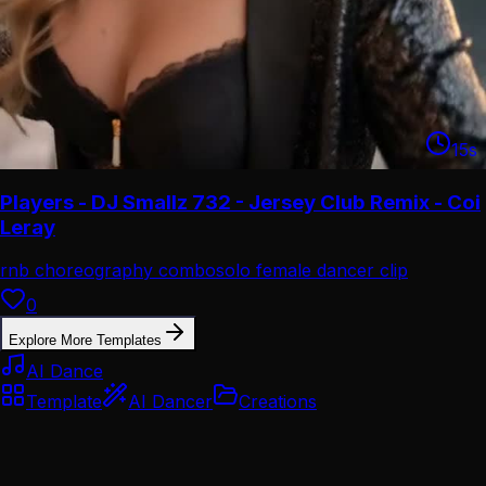
15
s
Players - DJ Smallz 732 - Jersey Club Remix - Coi
Leray
rnb choreography combo
solo female dancer clip
0
Explore More Templates
AI Dance
Template
AI Dancer
Creations