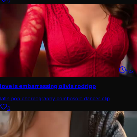
0
24
s
love is embarrassing olivia rodrigo
latin pop choreography combo
solo dancer clip
0