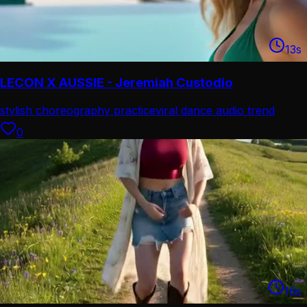
13
s
LECON X AUSSIE - Jeremiah Custodio
stylish choreography practice
viral dance audio trend
0
16
s