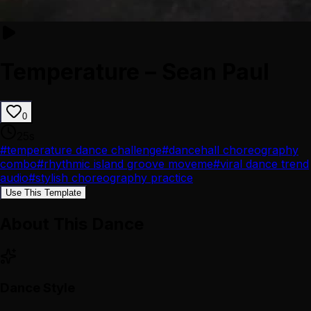
Temperature – Sean Paul
0
25
s
#
temperature dance challenge
#
dancehall choreography
combo
#
rhythmic island groove moveme
#
viral dance trend
audio
#
stylish choreography practice
Use This Template
About This Dance
Dance Style