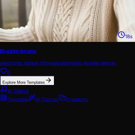
18
s
Brazim bruno
electronic dance choreography
solo female dancer
performance
0
Explore More Templates
AI Dance
Template
AI Dancer
Creations