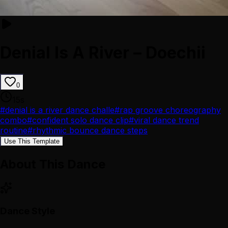
Denial Is A River – Doechii
0
15
s
#
denial is a river dance challe
#
rap groove choreography
combo
#
confident solo dance clip
#
viral dance trend
routine
#
rhythmic bounce dance steps
Use This Template
About This Dance
Dance Style