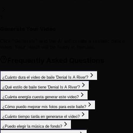
3
Generate Your Video
Click "Generate" and the AI will create a realistic dance
video. Your result will be ready in minutes.
Frequently Asked Questions
¿Cuánto dura el video de baile 'Denial Is A River'?
¿Qué estilo de baile tiene 'Denial Is A River'?
¿Cuánta energía cuesta generar este video?
¿Cómo puedo mejorar mis fotos para este baile?
¿Cuánto tiempo tarda en generarse el video?
¿Puedo elegir la música de fondo?