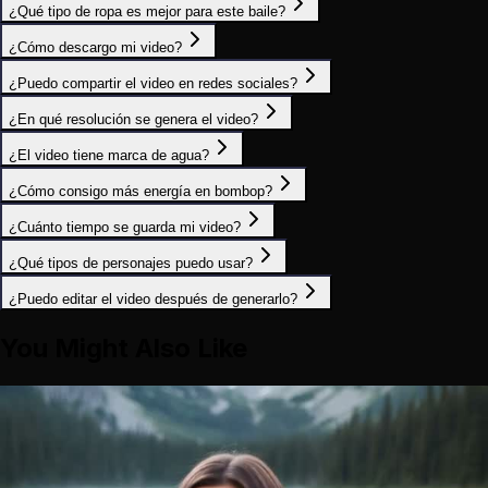
¿Qué tipo de ropa es mejor para este baile?
¿Cómo descargo mi video?
¿Puedo compartir el video en redes sociales?
¿En qué resolución se genera el video?
¿El video tiene marca de agua?
¿Cómo consigo más energía en bombop?
¿Cuánto tiempo se guarda mi video?
¿Qué tipos de personajes puedo usar?
¿Puedo editar el video después de generarlo?
You Might Also Like