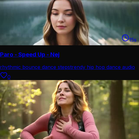
15
s
Paro - Speed Up - Nej
rhythmic bounce dance steps
trendy hip hop dance audio
0