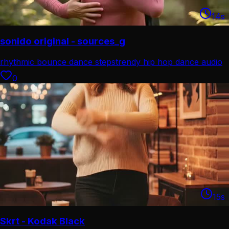
14
s
sonido original - sources_g
rhythmic bounce dance steps
trendy hip hop dance audio
0
15
s
Skrt - Kodak Black