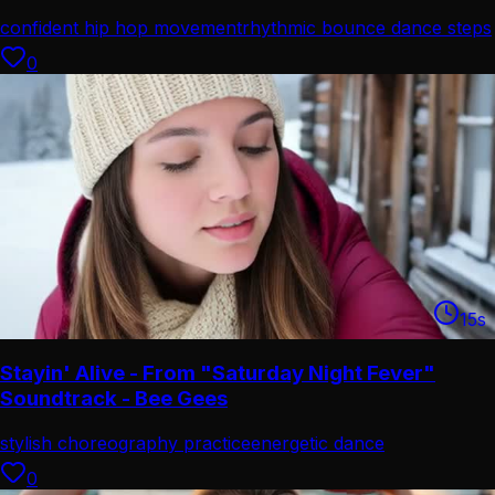
confident hip hop movement
rhythmic bounce dance steps
0
15
s
Stayin' Alive - From "Saturday Night Fever"
Soundtrack - Bee Gees
stylish choreography practice
energetic dance
performance
0