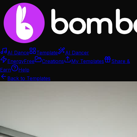
AI Dance
Template
AI Dancer
Energy
Free
Creations
My Templates
Share &
Earn
Help
Back to Templates