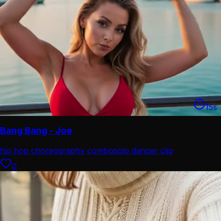
15
s
Bang Bang - Joe
hip hop choreography combo
solo dancer clip
0