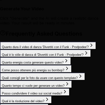
Generate Your Video
Click "Generate" and the AI will create a realistic dance
video. Your result will be ready in minutes.
Frequently Asked Questions
Quanto dura il video di danza 'Divertiti con il Funk - Prodpodee'?
Qual è lo stile di danza di 'Divertiti con il Funk - Prodpodee'?
Quanta energia costa generare questo video?
Come posso ottenere più energia su bombop?
Quali consigli per le foto da usare con questo template?
Quanto tempo ci vuole per generare un video?
Posso condividere il video sui social media?
Qual è la risoluzione del video?