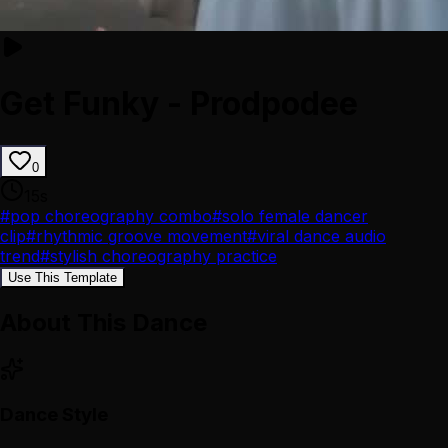
Get Funky - Prodpodee
0
15
s
#
pop choreography combo
#
solo female dancer
clip
#
rhythmic groove movement
#
viral dance audio
trend
#
stylish choreography practice
Use This Template
About This Dance
Dance Style