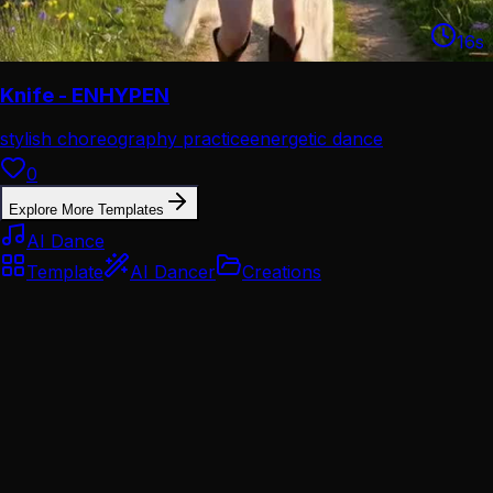
16
s
Knife - ENHYPEN
stylish choreography practice
energetic dance
performance
0
Explore More Templates
AI Dance
Template
AI Dancer
Creations