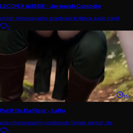
LECON X AUSSIE - Jeremiah Custodio
stylish choreography practice
viral dance audio trend
0
15
s
Put It On Da Floor - Latto
pop choreography combo
solo female dancer clip
0