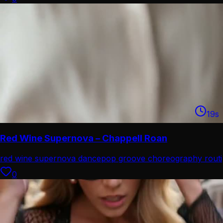
19
s
Red Wine Supernova – Chappell Roan
red wine supernova dance
pop groove choreography routi
0