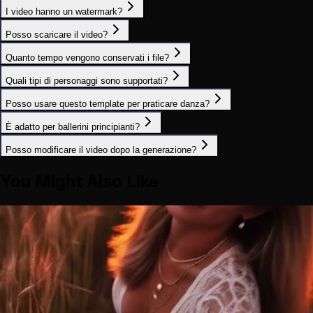
I video hanno un watermark?
Posso scaricare il video?
Quanto tempo vengono conservati i file?
Quali tipi di personaggi sono supportati?
Posso usare questo template per praticare danza?
È adatto per ballerini principianti?
Posso modificare il video dopo la generazione?
You Might Also Like