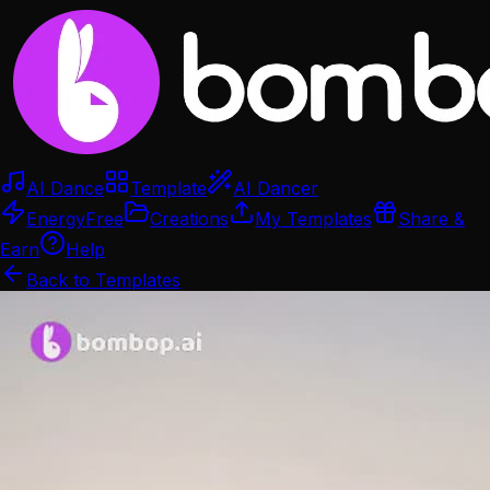
AI Dance
Template
AI Dancer
Energy
Free
Creations
My Templates
Share &
Earn
Help
Back to Templates