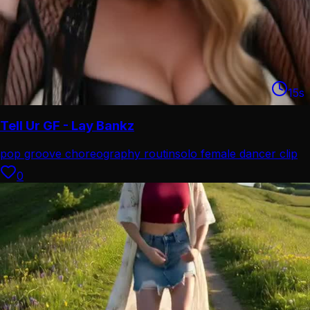
15
s
Tell Ur GF - Lay Bankz
pop groove choreography routin
solo female dancer clip
0