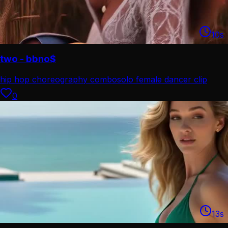
10
s
two - bbno$
hip hop choreography combo
solo female dancer clip
0
13
s