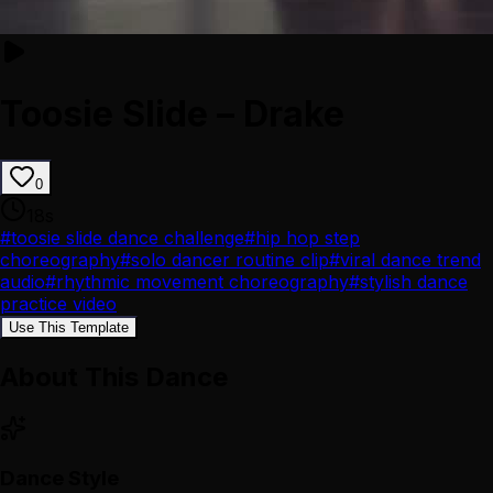
Toosie Slide – Drake
0
18
s
#
toosie slide dance challenge
#
hip hop step
choreography
#
solo dancer routine clip
#
viral dance trend
audio
#
rhythmic movement choreography
#
stylish dance
practice video
Use This Template
About This Dance
Dance Style