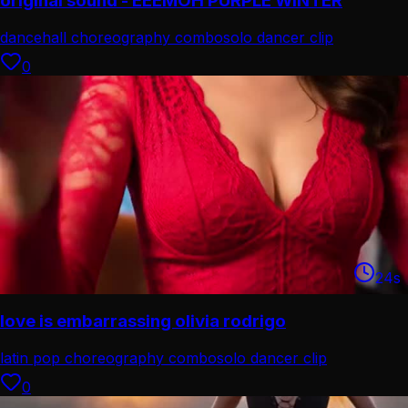
original sound - EEEMOH PURPLE WINTER
dancehall choreography combo
solo dancer clip
0
24
s
love is embarrassing olivia rodrigo
latin pop choreography combo
solo dancer clip
0