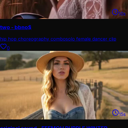
10
s
two - bbno$
hip hop choreography combo
solo female dancer clip
0
15
s