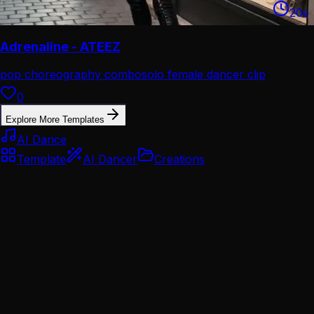
20
s
Adrenaline - ATEEZ
pop choreography combo
solo female dancer clip
0
Explore More Templates
AI Dance
Template
AI Dancer
Creations