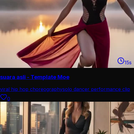
15
s
suara asli - Template Moe
viral hip hop choreography
solo dancer performance clip
0