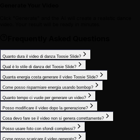
Generate Your Video
Click "Generate" and the AI will create a realistic dance
video. Your result will be ready in minutes.
Frequently Asked Questions
Quanto dura il video di danza Toosie Slide?
Qual è lo stile di danza del Toosie Slide?
Quanta energia costa generare il video Toosie Slide?
Come posso risparmiare energia usando bombop?
Quanto tempo ci vuole per generare un video?
Posso modificare il video dopo la generazione?
Cosa devo fare se il video non si genera correttamente?
Posso usare foto con sfondi complessi?
Come posso scaricare il video generato?