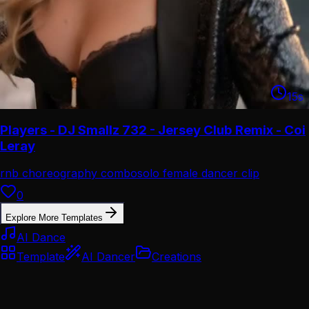
15
s
Players - DJ Smallz 732 - Jersey Club Remix - Coi
Leray
rnb choreography combo
solo female dancer clip
0
Explore More Templates
AI Dance
Template
AI Dancer
Creations