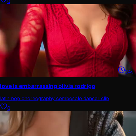
0
24
s
love is embarrassing olivia rodrigo
latin pop choreography combo
solo dancer clip
0