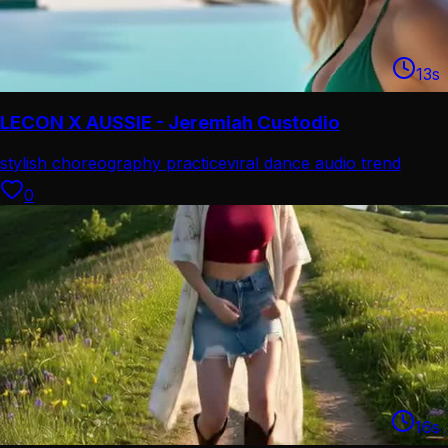
13
s
LECON X AUSSIE - Jeremiah Custodio
stylish choreography practice
viral dance audio trend
0
16
s