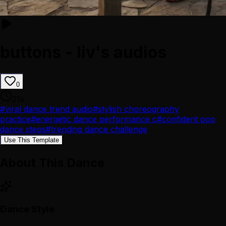
buttons - liv's audios
0
21
s
#
viral dance trend audio
#
stylish choreography
practice
#
energetic dance performance c
#
confident pop
dance steps
#
trending dance challenge
Use This Template
About This Dance
Dance Style