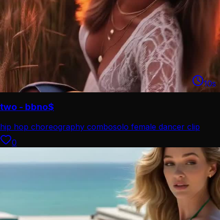
10
s
two - bbno$
hip hop choreography combo
solo female dancer clip
0