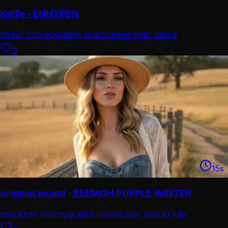
Knife - ENHYPEN
stylish choreography practice
energetic dance
performance
0
15
s
original sound - EEEMOH PURPLE WINTER
dancehall choreography combo
solo dancer clip