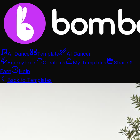
AI Dance
Template
AI Dancer
Energy
Free
Creations
My Templates
Share &
Earn
Help
Back to Templates