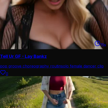
15
s
Tell Ur GF - Lay Bankz
pop groove choreography routin
solo female dancer clip
0