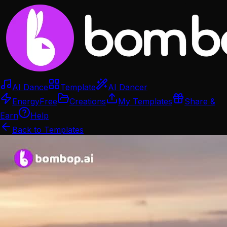
AI Dance
Template
AI Dancer
Energy
Free
Creations
My Templates
Share &
Earn
Help
Back to Templates