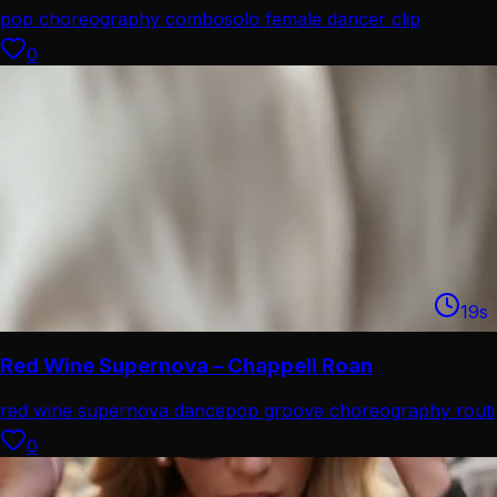
pop choreography combo
solo female dancer clip
0
19
s
Red Wine Supernova – Chappell Roan
red wine supernova dance
pop groove choreography routi
0