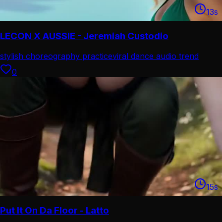
13
s
LECON X AUSSIE - Jeremiah Custodio
stylish choreography practice
viral dance audio trend
0
15
s
Put It On Da Floor - Latto