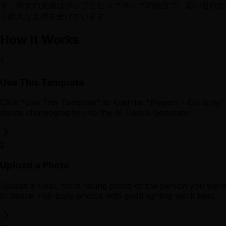
す。彼女の楽曲はポップとヒップホップの融合で、若い世代か
ら絶大な支持を受けています。
How It Works
1
Use This Template
Click "Use This Template" to load the "Players - Coi leray"
dance choreography into the AI Dance Generator.
2
Upload a Photo
Upload a clear, front-facing photo of the person you want
to dance. Full-body photos with good lighting work best.