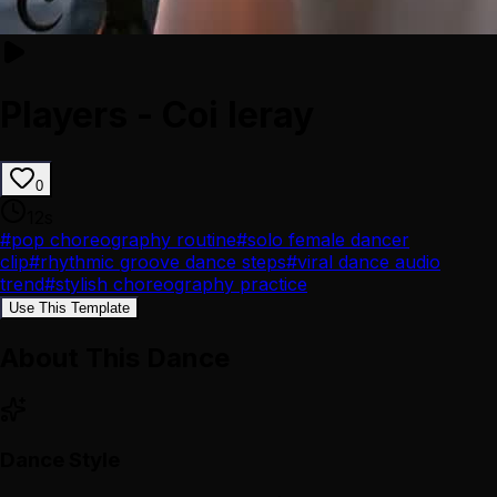
Players - Coi leray
0
12
s
#
pop choreography routine
#
solo female dancer
clip
#
rhythmic groove dance steps
#
viral dance audio
trend
#
stylish choreography practice
Use This Template
About This Dance
Dance Style