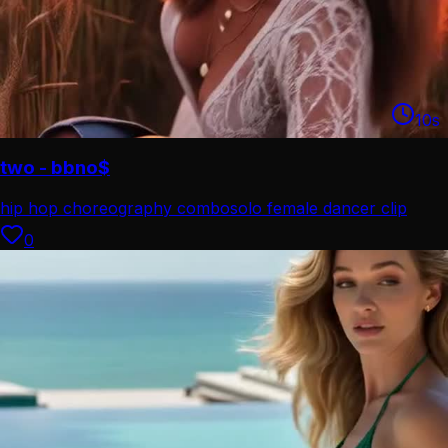
10
s
two - bbno$
hip hop choreography combo
solo female dancer clip
0