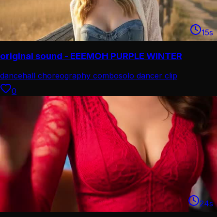
15
s
original sound - EEEMOH PURPLE WINTER
dancehall choreography combo
solo dancer clip
0
24
s