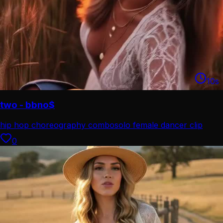
10
s
two - bbno$
hip hop choreography combo
solo female dancer clip
0