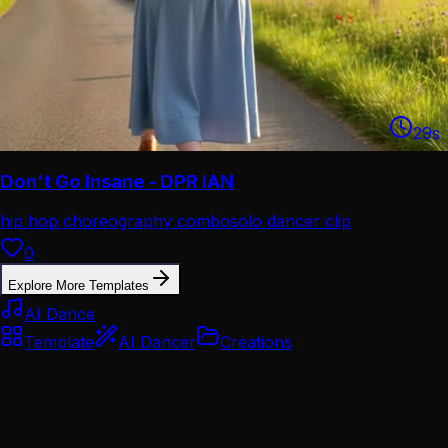
29
s
Don't Go Insane - DPR IAN
hip hop choreography combo
solo dancer clip
0
Explore More Templates
AI Dance
Template
AI Dancer
Creations