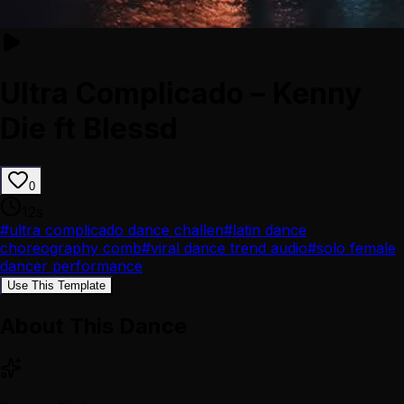
Ultra Complicado – Kenny
Die ft Blessd
0
12
s
#
ultra complicado dance challen
#
latin dance
choreography comb
#
viral dance trend audio
#
solo female
dancer performance
Use This Template
About This Dance