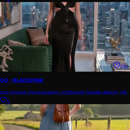
23
s
GO - BLACKPINK
pop groove choreography combo
solo female dancer clip
0