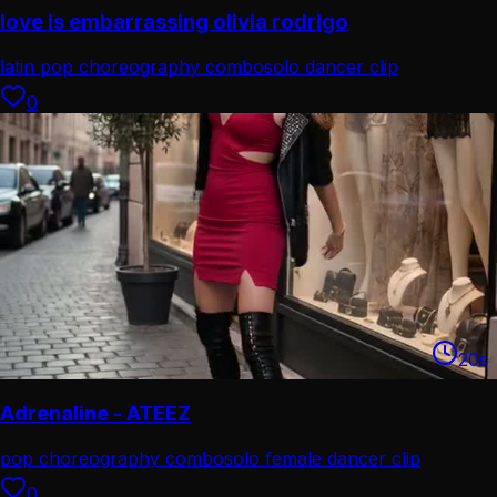
love is embarrassing olivia rodrigo
latin pop choreography combo
solo dancer clip
0
20
s
Adrenaline - ATEEZ
pop choreography combo
solo female dancer clip
0