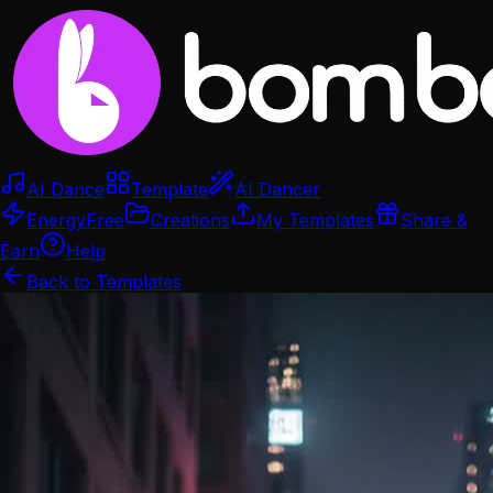
AI Dance
Template
AI Dancer
Energy
Free
Creations
My Templates
Share &
Earn
Help
Back to Templates