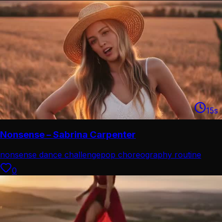
15
s
Nonsense – Sabrina Carpenter
nonsense dance challenge
pop choreography routine
0