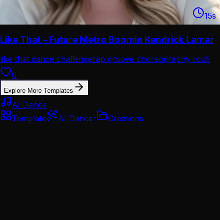
15
s
Like That – Future Metro Boomin Kendrick Lamar
like that dance challenge
rap groove choreography routi
0
Explore More Templates
AI Dance
Template
AI Dancer
Creations