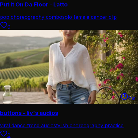
Put It On Da Floor - Latto
pop choreography combo
solo female dancer clip
0
21
s
buttons - liv's audios
viral dance trend audio
stylish choreography practice
0