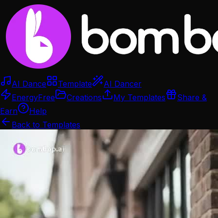
AI Dance
Template
AI Dancer
Energy
Free
Creations
My Templates
Share &
Earn
Help
Back to Templates