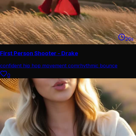
26
s
First Person Shooter - Drake
confident hip hop movement com
rhythmic bounce
choreography
0