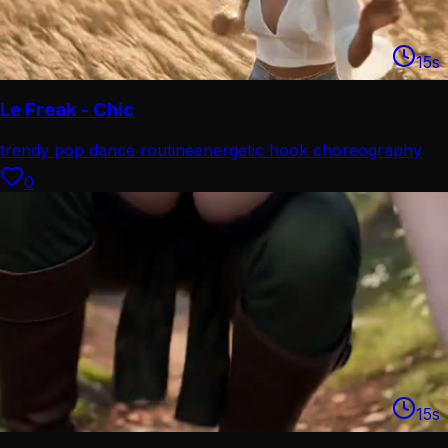
15
s
Le Freak - Chic
trendy pop dance routine
energetic hook choreography
0
15
s