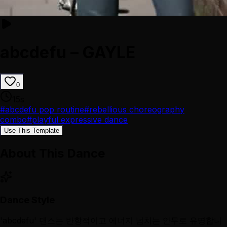
abcdefu – GAYLE
0
15
s
#
abcdefu pop routine
#
rebellious choreography
combo
#
playful expressive dance
Use This Template
About This Dance
Dance Style
'abcdefu' 댄스는 반항적이고 에너지 넘치는 안무로 유명합니