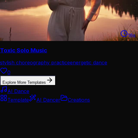
18
s
Toxic Solo Music
stylish choreography practice
energetic dance
performance
0
Explore More Templates
AI Dance
Template
AI Dancer
Creations