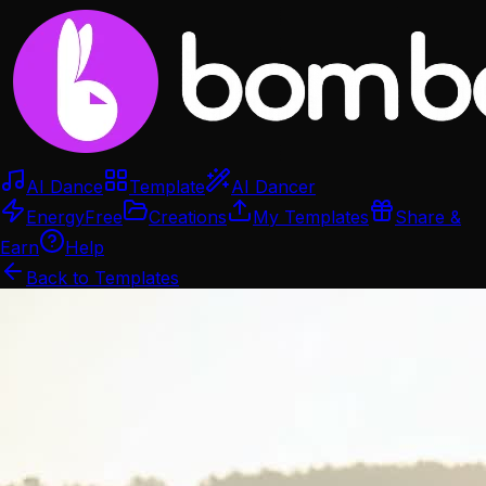
AI Dance
Template
AI Dancer
Energy
Free
Creations
My Templates
Share &
Earn
Help
Back to Templates