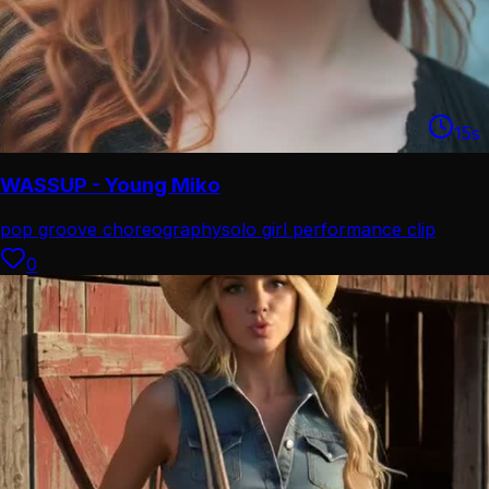
15
s
WASSUP - Young Miko
pop groove choreography
solo girl performance clip
0