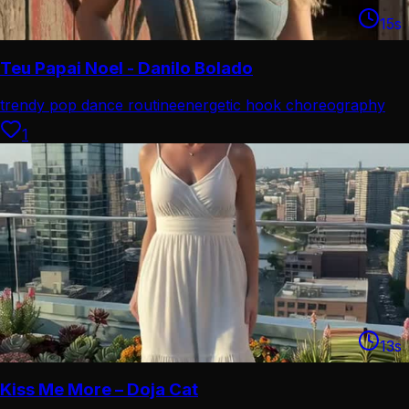
15
s
Teu Papai Noel - Danilo Bolado
trendy pop dance routine
energetic hook choreography
1
13
s
Kiss Me More – Doja Cat