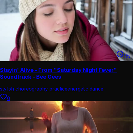
15
s
Stayin' Alive - From "Saturday Night Fever"
Soundtrack - Bee Gees
stylish choreography practice
energetic dance
performance
0