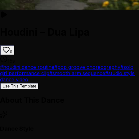
Houdini – Dua Lipa
0
15
s
#
houdini dance routine
#
pop groove choreography
#
solo
girl performance clip
#
smooth arm sequence
#
studio style
dance video
Use This Template
About This Dance
Dance Style